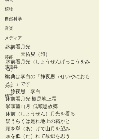
植物
自然科学
音楽
メディア
牀前看月光
blog
　　　天佑叟（印）
芸能
牀前看月光（しょうぜんげっこうをみ
茶道具
る）
禅
出典は李白の「静夜思（せいやにおも
う）」です。
大学
　静夜思　李白
稽古
床前看月光 疑是地上霜
挙頭望山月  低頭思故郷
床前（しょうぜん）月光を看る
疑うらくは是れ地上の霜かと
頭を挙（あ）げて山月を望み
頭を低（た）れて故郷を思う