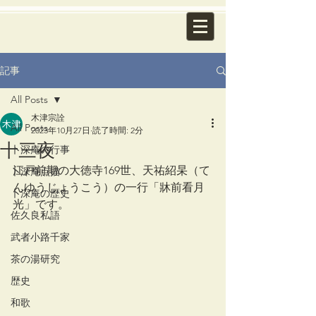
記事
All Posts
木津宗詮
All Posts
2023年10月27日
読了時間: 2分
十三夜
卜深庵の行事
江戸前期の大徳寺169世、天祐紹杲（て
卜深庵点描
んゆうじょうこう）の一行「牀前看月
卜深庵の歴史
光」です。
佐久良私語
武者小路千家
茶の湯研究
歴史
和歌