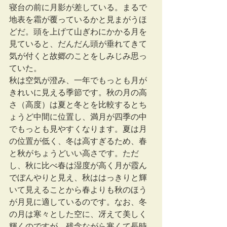
寝台の前に月影が差している。まるで
地表を霜が覆っているかと見まがうほ
どだ。頭を上げて山ぎわにかかる月を
見ていると、だんだん頭が垂れてきて 
気が付くと故郷のことをしみじみ思っ
ていた。
秋は空気が澄み、一年でもっとも月が
きれいに見える季節です。秋の月の高
さ（高度）は夏と冬とを比較するとち
ょうど中間に位置し、満月が四季の中
でもっとも見やすくなります。夏は月
の位置が低く、冬は高すぎるため、春
と秋がちょうどいい高さです。ただ
し、秋に比べ春は湿度が高く月が霞ん
でぼんやりと見え、秋ははっきりと輝
いて見えることから春よりも秋のほう
が月見に適しているのです。なお、冬
の月は寒々とした空に、冴えて美しく
輝くのですが、残念ながら寒くて長時