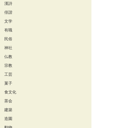
漢詩
俳諧
文学
有職
民俗
神社
仏教
宗教
工芸
菓子
食文化
茶会
建築
造園
動物