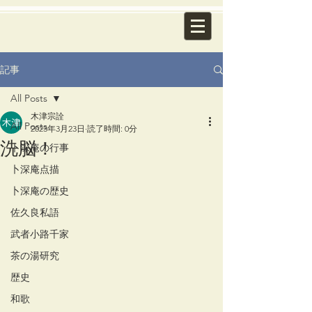
記事
All Posts
木津宗詮
All Posts
2023年3月23日
読了時間: 0分
洗脳！
卜深庵の行事
卜深庵点描
卜深庵の歴史
佐久良私語
武者小路千家
茶の湯研究
歴史
和歌