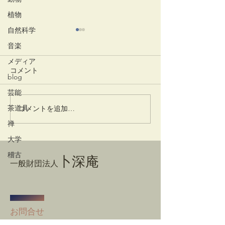
植物
自然科学
音楽
メディア
コメント
清々しい朝
blog
井でし月かも
芸能
茶道具
コメントを追加…
禅
大学
稽古
卜深庵
一般財団法人
​お問合せ