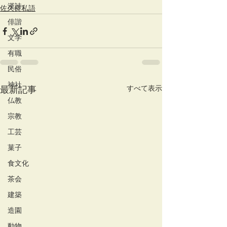
漢詩
佐久良私語
俳諧
文学
有職
民俗
神社
すべて表示
最新記事
仏教
宗教
工芸
菓子
食文化
茶会
建築
造園
動物