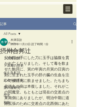
記事
All Posts
木津宗詮
All Posts
2022年11月23日
読了時間: 1分
摂州合邦辻
卜深庵の行事
父合邦が手にした刀に玉手は脇腹を貫
卜深庵点描
かれ亡くなりました。そして毒を飲ま
卜深庵の歴史
せた鮑貝に、寅の年寅の月寅の日寅の
佐久良私語
刻に生まれた玉手の肝の臓の生血を注
武者小路千家
いで俊徳丸に飲ませました。たちまち
俊徳丸の病は本復しました。それがこ
茶の湯研究
の閻魔堂。もともとは現在の交差点の
歴史
東南側にありましたが、明治中期に道
和歌
路拡張のために交差点の北西側にあた