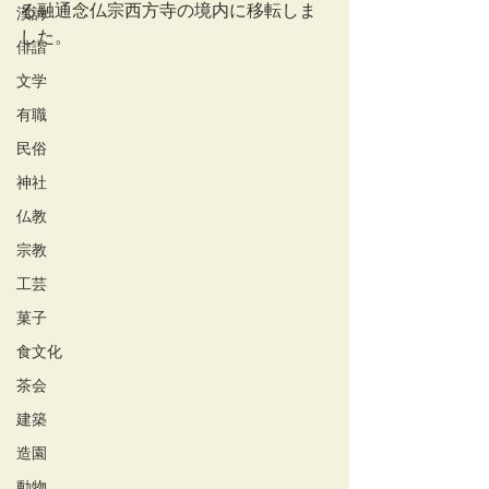
る融通念仏宗西方寺の境内に移転しま
漢詩
した。
俳諧
文学
有職
民俗
神社
仏教
宗教
工芸
菓子
食文化
茶会
建築
造園
動物