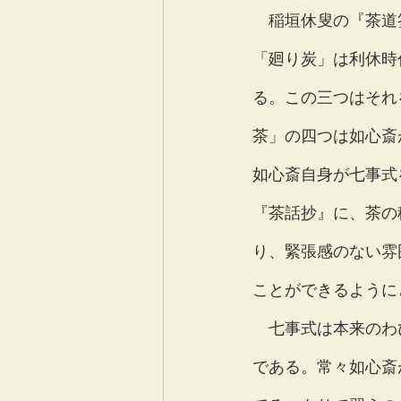
　稲垣休叟の『茶道
「廻り炭」は利休時
る。この三つはそれ
茶」の四つは如心斎
如心斎自身が七事式
『茶話抄』に、茶の
り、緊張感のない雰
ことができるように
　七事式は本来のわ
である。常々如心斎