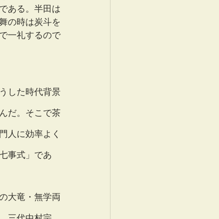
である。半田は
舞の時は炭斗を
で一礼するので
うした時代背景
んだ。そこで茶
門人に効率よく
七事式」であ
の大竜・無学両
、三代中村宗