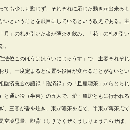
っても少しも動じず、それぞれに応じた動きが出来るよ
ないということを眼目にしているという教えである。主
「月」の札を引いた者が薄茶を飲み、「花」の札を引い
る。
住法位このほうはほういにじゅうす」で、主客それぞれ
おり、一度定まると位置や役目が変わることがないとい
祖臨済義玄の語録「臨済録」の「且座喫茶」からとられ
）と通い役（半東）の五人で、炉・風炉ともに行われる
ぎ、三客が香を炷き、東が濃茶を点て、半東が薄茶点て
是空凝思量、即背（しきそくぜくうしりょうこらせば、