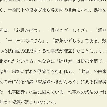
く、一燈門下の速水宗達ら各方面の意向もいれ、協議を
。
容は、「花月かげつ」、「且坐さざ・しゃざ」、「廻り
、「一二三いちにさん」、「数茶かずちゃ」である。数
つ心技両面の錬成をする七事式が確立したことにより、
開かれたといえる。ちなみに「廻り炭」は炉の季節で、
は炉・風炉いずれの季節でも行われる。「七事」の由来
んの著になる語録『碧巌録へきがんろく』にある指導者
た「七事随身」の語に因んでいる。七事式の式法のそれ
基づく偈頌が添えられている。