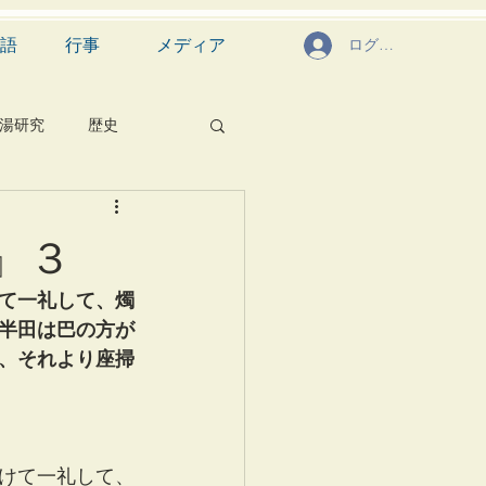
語
行事
メディア
ログイン
湯研究
歴史
菓子
食文化
』３
芸能
茶道具
て一礼して、燭
半田は巴の方が
、それより座掃
けて一礼して、