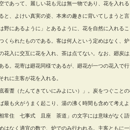
空であって、麗しい花も元は無一物であり、花を入れる
ると、よけい真実の姿、本来の趣きに背いてしまうと言
は野にあるように」とあるように、花を自然に入れるこ
つくられたものである。客は何人という定めはなく、炉
の花入に交互に花を入れ、茶は点てない。なお、廻炭は
ある。花寄は廻花同様であるが、廻花が一つの花入で行
それに主客が花を入れる。
底看聻（たんてきていにみよにい）」。炭をつぐことの
ば最も火がうまく起こり、湯の沸く時間も含めて考えよ
相常住　七事式　且座　茶道」の文字には意味がなく語
めはなく適宜の数で、炉でのみ行われる。主客ともに一