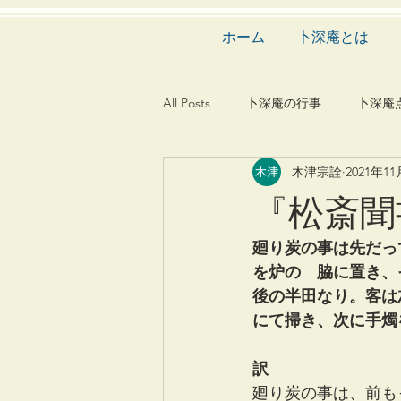
ホーム
卜深庵とは
All Posts
卜深庵の行事
卜深庵
木津宗詮
2021年1
和歌
漢詩
俳諧
文
『松斎聞
茶会
建築
造園
動
廻り炭の事は先だっ
を炉の　脇に置き、
後の半田なり。客は
にて掃き、次に手燭
訳　
廻り炭の事は、前も