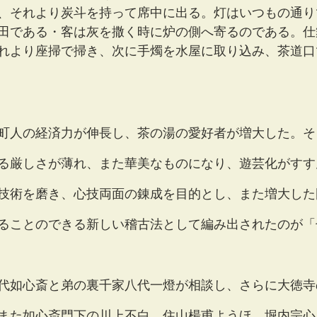
、それより炭斗を持って席中に出る。灯はいつもの通り
田である・客は灰を撒く時に炉の側へ寄るのである。仕
れより座掃で掃き、次に手燭を水屋に取り込み、茶道口
町人の経済力が伸長し、茶の湯の愛好者が増大した。そ
る厳しさが薄れ、また華美なものになり、遊芸化がすす
技術を磨き、心技両面の錬成を目的とし、また増大した
ることのできる新しい稽古法として編み出されたのが「
代如心斎と弟の裏千家八代一燈が相談し、さらに大徳寺
また如心斎門下の川上不白、住山楊甫ようほ、堀内宗心