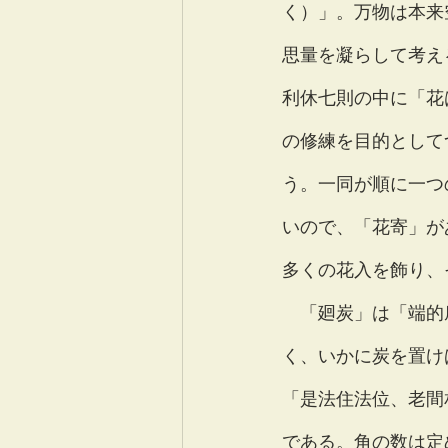
く）」。万物は本来
思量を凝らして考え
利休七則の中に「花
の修練を目的として
う。一同が順に一つ
いので、「花寄」が
多くの花入を飾り、
　「廻炭」は「端的
く、いかに炭を置け
「是法住法位、老間
である。角の数は定