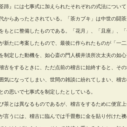
筌蹄』には七事式に加えられたそれぞれの式法について
代からあったとされている。「茶カブキ」は中世の闘茶
をもとに整備したものである。「花月」、「且座」、「
が新たに考案したもので、最後に作られたものが「一二
を制定した動機を、如心斎の門人横井淡所次太夫の如心
稽古をするときに、ただ点前の稽古に始終すると、その
囲気になってしまい、世間の雑談に紛れてしまい、稽古
との思いで七事式を制定したとしている。
び茶とは異なるものであるが、稽古をするために便宜上
が言うには、稽古に臨んでは千畳敷に金を貼り付けた襖