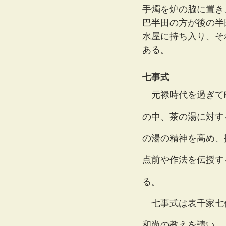
手燭を炉の脇に置き
巴半田の方が後の半
水屋に持ち入り、そ
ある。
七事式
　元禄時代を過ぎて
の中、茶の湯に対す
の湯の精神を高め、
点前や作法を伝授す
る。
　七事式は表千家七
和尚の教えを請い、