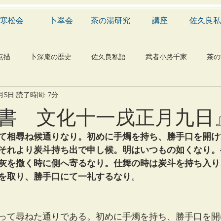
寒松会
卜翠会
茶の湯研究
講座
佐久良私
点描
卜深庵の歴史
佐久良私語
武者小路千家
茶の
1月5日
読了時間: 7分
学
有職
民俗
神社
仏教
宗教
工芸
書 文化十一戌正月九日
物
植物
自然科学
音楽
メディア
blog
て相尋ね候通りなり。初めに手燭を持ち、勝手口を開け
それより炭斗持ち出で申し候。明はいつもの如くなり。
灰を撒く時に側へ寄るなり。仕舞の時は炭斗を持ち入り
を取り、勝手口にて一礼するなり
。
って尋ねた通りである。初めに手燭を持ち、勝手口を開