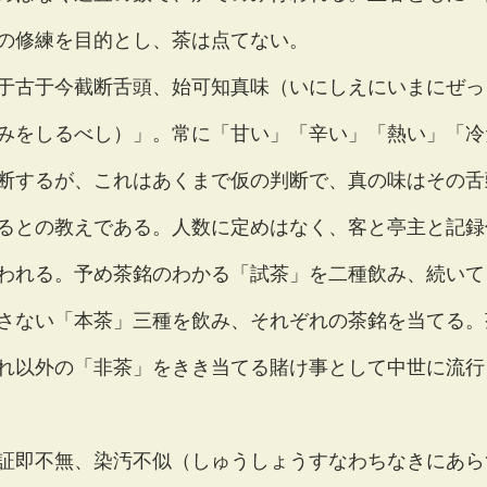
の修練を目的とし、茶は点てない。
于古于今截断舌頭、始可知真味（いにしえにいまにぜっ
みをしるべし）」。常に「甘い」「辛い」「熱い」「冷
断するが、これはあくまで仮の判断で、真の味はその舌
るとの教えである。人数に定めはなく、客と亭主と記録
われる。予め茶銘のわかる「試茶」を二種飲み、続いて
さない「本茶」三種を飲み、それぞれの茶銘を当てる。
れ以外の「非茶」をきき当てる賭け事として中世に流行
証即不無、染汚不似（しゅうしょうすなわちなきにあら