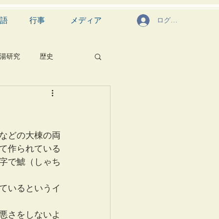
語
行事
メディア
ログイン
湯研究
歴史
菓子
食文化
芸能
茶道具
などの大棟の両
て作られている
字で鯱（しゃち
ているというイ
悪さをしないよ