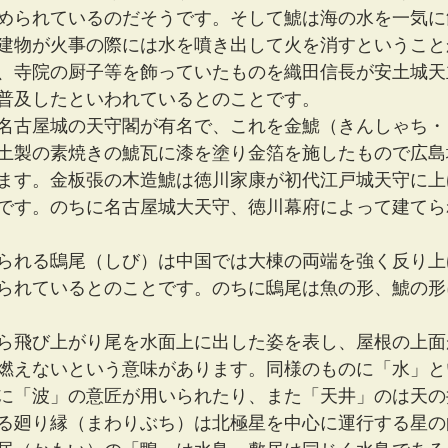
められているのだそうです。そして鯱は海の水を一気に
建物が火事の際には水を噴き出して火を消すということ
、寺院の厨子等を飾っていたものを織田信長が安土城天
普及したといわれているとのことです。
名古屋城の天守閣が有名で、これを金鯱（きんしゃち・
土製の素焼きの鯱瓦に漆を塗り金箔を施したもので広島
ます。金板張の木造鯱は徳川家康が初代江戸城天守に上
です。のちに名古屋城大天守、徳川幕府によって建てら
られる鴟尾（しび）は中国では大棟の両端を強く反り上
られているとのことです。のちに鴟尾は魚の形、鯱の形
ら飛び上がり尾を水面上に出した姿を表し、屋根の上面
燃えないという意味があります。同様のものに「水」と
に「波」の意匠が用いられたり、また「天井」のは天の
る廻り縁（まわりぶち）は北極星を中心に運行する星の