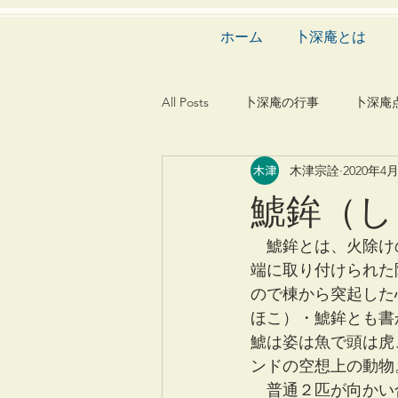
ホーム
卜深庵とは
All Posts
卜深庵の行事
卜深庵
木津宗詮
2020年4
和歌
漢詩
俳諧
文
鯱鉾（し
茶会
建築
造園
動
　鯱鉾とは、火除け
端に取り付けられた
ので棟から突起した
ほこ）・鯱鉾とも書
鯱は姿は魚で頭は虎
ンドの空想上の動物
　普通２匹が向かい