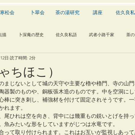
寒松会
卜翠会
茶の湯研究
講座
佐久良私
点描
卜深庵の歴史
佐久良私語
武者小路千家
茶の
月12日
読了時間: 2分
学
有職
民俗
神社
仏教
宗教
工芸
ゃちほこ）
物
植物
自然科学
音楽
メディア
blog
のまじないとして城の天守や主要な櫓や櫓門、寺の山門
陶器製のものや、銅板張木造のものです。中を空洞にし
心棒に突き刺し、補強材を付けて固定されそうです。一
かれます。
、尾ひれは空を向き、背中には幾重もの鋭いとげを持っ
。魚みたいな形をしていますがじつは水竜です。
合って取り付けられます。これはお互いが監視しあって