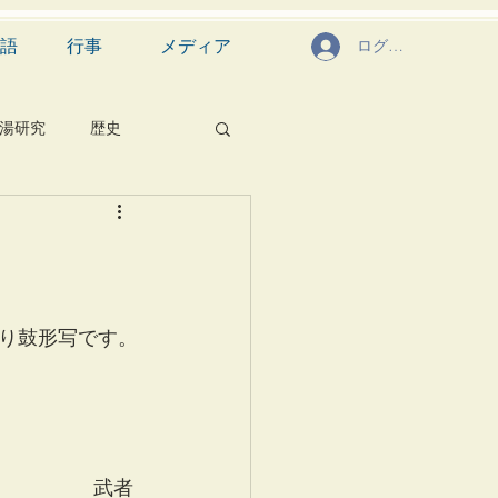
語
行事
メディア
ログイン
湯研究
歴史
菓子
食文化
芸能
茶道具
り鼓形写です。
　武者