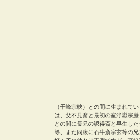
（干峰宗映）との間に生まれてい
は、父不見斎と最初の室浄嶽宗巌
との間に長兄の認得斎と早生した
等、また同腹に石牛斎宗玄等の兄