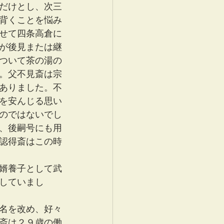
だけとし、次三
背くことを悩み
せて四条高倉に
が後見または継
ついて茶の湯の
。父不見斎は宗
ありました。不
を安んじる思い
のではないでし
、後嗣号にも用
認得斎はこの時
婿養子として武
していまし
と名を改め、好々
斎は２９歳の働