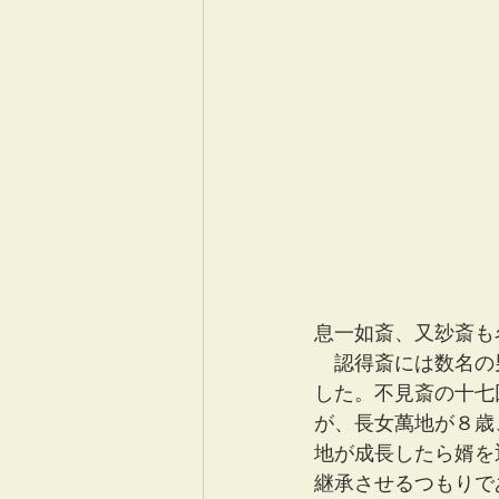
息一如斎、又玅斎も
　認得斎には数名の
した。不見斎の十七
が、長女萬地が８歳
地が成長したら婿を
継承させるつもりで