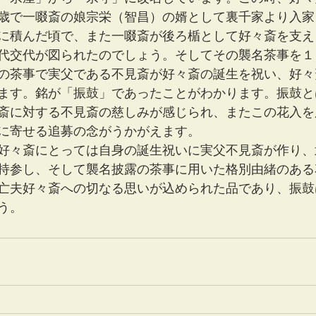
歳で一啜斎の娘宗栄（智昌）の婿として裏千家より入家
に積んだ頃で、また一啜斎が後ろ楯として好々斎を支え
代交代が図られたのでしょう。そしてその襲名茶事を１
の茶事で実父である不見斎が好々斎の誕生を祝い、好々
ます。銘が「振鼓」であったことがわかります。振鼓と
斎に対する不見斎の慈しみが感じられ、またこの花入を
に寄せる追募の念がうかがえます。
好々斎にとっては自身の誕生祝いに実父不見斎が作り、
持参し、そして襲名披露の茶事に用いた格別由緒のある
亡夫好々斎への切なる思いが込められた品であり、振鼓
う。