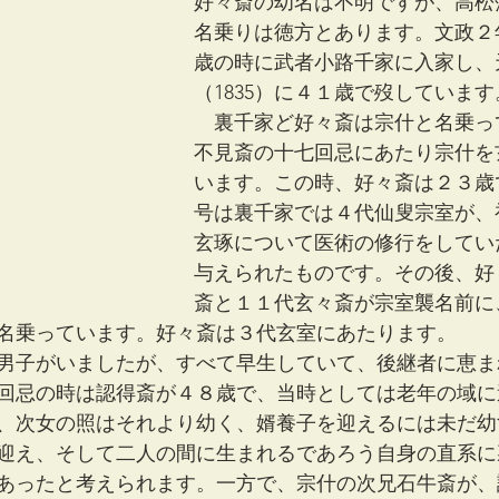
好々斎の幼名は不明ですが、高松
名乗りは徳方とあります。文政２年
歳の時に武者小路千家に入家し、
（1835）に４１歳で歿しています
　裏千家ど好々斎は宗什と名乗っ
不見斎の十七回忌にあたり宗什を
います。この時、好々斎は２３歳
号は裏千家では４代仙叟宗室が、
玄琢について医術の修行をしてい
与えられたものです。その後、好
斎と１１代玄々斎が宗室襲名前に
名乗っています。好々斎は３代玄室にあたります。
男子がいましたが、すべて早生していて、後継者に恵ま
回忌の時は認得斎が４８歳で、当時としては老年の域に
、次女の照はそれより幼く、婿養子を迎えるには未だ幼
迎え、そして二人の間に生まれるであろう自身の直系に
あったと考えられます。一方で、宗什の次兄石牛斎が、