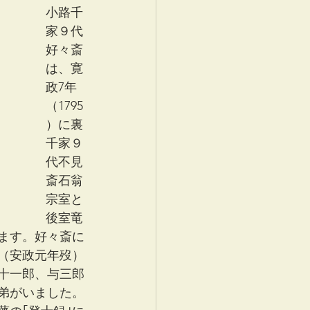
小路千
家９代
好々斎
は、寛
政7年
（1795
）に裏
千家９
代不見
斎石翁
宗室と
後室竜
ます。好々斎に
（安政元年歿）
十一郎、与三郎
弟がいました。