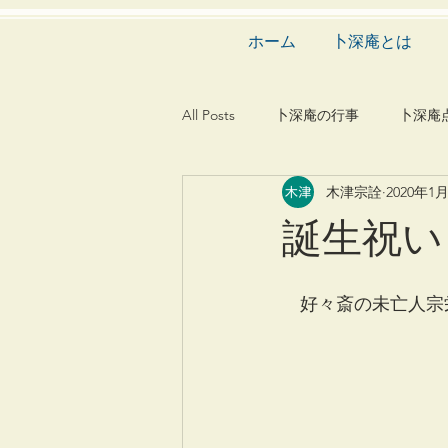
ホーム
卜深庵とは
All Posts
卜深庵の行事
卜深庵
木津宗詮
2020年1
和歌
漢詩
俳諧
文
誕生祝い
茶会
建築
造園
動
　好々斎の未亡人宗