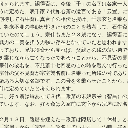
考えられます。認得斎は、今後「千」の名字は各家一人
うに定めた、表千家７代如心斎の遺言である「云置」に
期待して石牛斎に真台子の相伝を授け、千宗玄と名乗ら
。将来不測の事態が起きた時のことを熟考して、石牛斎
ていたのでしょう。宗什もまた２３歳になり、認得斎に
戦力の一翼を担う力強い存在となっていたと思われます
っており、兄認得斎から見れば、父親との縁の薄い弟で
を案じながら亡くなったであろうことから、不見斎の霊
宗什の改名を、不見斎十七回忌のこの時を選んで行った
宗什の父不見斎が宗室襲名前に名乗った所縁の号であり
緒ある大切な名跡です。この号を名乗らせたことから、
什に定めていたと考えられます。
日、好々斎は縁あって８代一啜斎の末娘宗栄（智昌）の
ています。なお、好々斎は入家前に玄室から宗屋に改名
3）２月１３日、還暦を迎えた一啜斎は隠居して「休翁」
「宗屋」から「宗守」に改名しています。この時、好々