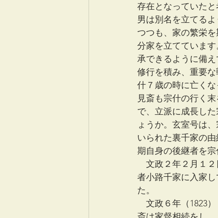
存在となっていたと
男は別名を立てるよ
つつも、家の繁栄を
分家を立てています
承できるように備え
修行を積み、重要な
什７歳の時に亡くな
見斎も宗什の行く末
で、立派に成長した
ょうか。玄室号は、
いられた裏千家の由
期自身の後継者を宗
　文政２年２月１２
者小路千家に入家し
た。 
　文政６年（182
斎は家督相続をし、