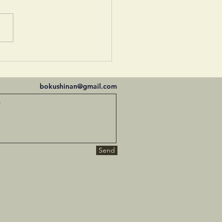
30 稽古場の床１
bokushinan@gmail.com
Send