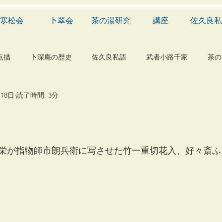
寒松会
卜翠会
茶の湯研究
講座
佐久良私
点描
卜深庵の歴史
佐久良私語
武者小路千家
茶の
月18日
読了時間: 3分
学
有職
民俗
神社
仏教
宗教
工芸
物
植物
自然科学
音楽
メディア
blog
栄が指物師市朗兵衛に写させた竹一重切花入、好々斎ふ