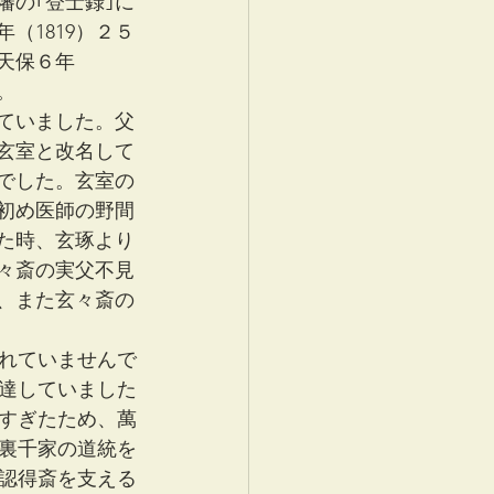
藩の｢登士録｣に
（1819）２５
天保６年
。
ていました。父
玄室と改名して
でした。玄室の
初め医師の野間
た時、玄琢より
々斎の実父不見
、また玄々斎の
れていませんで
達していました
すぎたため、萬
裏千家の道統を
認得斎を支える