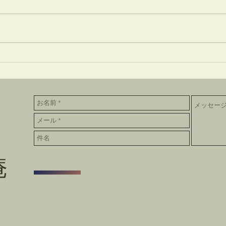
6月9日稽古場の床
5月
庵