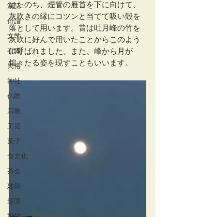
けたのち、煙管の雁首を下に向けて、
漢詩
灰吹きの縁にコツンと当てて吸い殻を
俳諧
落として用います。昔は吐月峰の竹を
文学
灰吹に好んで用いたことからこのよう
有職
に呼ばれました。また、峰から月が
煌々たる姿を現すこともいいます。
民俗
神社
仏教
宗教
工芸
菓子
食文化
茶会
建築
造園
動物