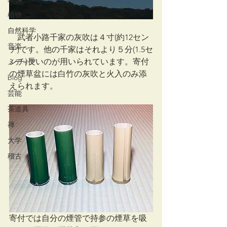
植物
自然科学
　武者小路千家の灰吹は４寸(約12セン
音楽
チ)です。他の千家はそれより５分(1.5セ
ンチ)長いのが用いられています。寄付
メディア
の煙草盆には白竹の灰吹と火入のみ添
blog
えられます。
芸能
茶道具
禅
大学
稽古
寄付では自分の煙管で持参の煙草を吸