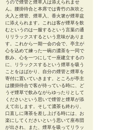
うので煙管と煙草入は添えられませ
ん。腰掛待合と本席では青竹の灰吹と
火入と煙管、煙草入、香火箸が煙草盆
に添えられます。これは客が煙草を飲
むというのは一服するという言葉の通
りリラックスするという意味がありま
す。これから一期一会の会で、亭主が
心を込めて練った一碗の濃茶を一同で
飲み、心を一つにして一座建立するの
に、リラックスするという煙草を吸う
ことをはばかり、自分の煙管と煙草を
寄付に置いていきます。ところが亭主
は腰掛待合で客が待っている時に、ど
うぞ煙草で飲みながらゆったりとして
くださいという思いで煙管と煙草が添
えて出します。そして濃茶も終わり、
口直しに薄茶を差し上げる時には、お
楽にしてくださいという思いて座布団
が出され、また、煙草を吸ってリラッ