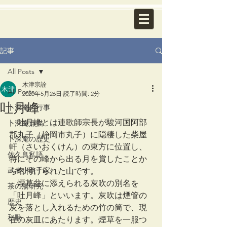
記事
All Posts
木津宗詮
All Posts
2020年5月26日
読了時間: 2分
吐月峰
卜深庵の行事
　吐月峰とは連歌師宗長が駿河国阿部
卜深庵点描
郡丸子（静岡市丸子）に隠棲した柴屋
卜深庵の歴史
軒（さいおくけん）の東方に位置し、
佐久良私語
特にその峰から出る月を賞したことか
武者小路千家
ら名付けられた山です。
　煙草盆に添えられる灰吹の別名を
茶の湯研究
「吐月峰」といいます。灰吹は煙管の
歴史
灰を落とし入れるための竹の筒で、現
和歌
在の灰皿にあたります。煙草を一服つ