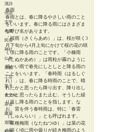
漢詩
春雨
俳諧
春雨とは、春に降るやさしい雨のこと
文学
をいいます。春に降る雨にはさまざま
な呼び名があります。
有職
「桜雨（さくらあめ）」は、桜が咲く3
民俗
月下旬から4月上旬にかけて桜の花の咲
神社
く頃に降る雨のことです。「小糠雨
仏教
（こぬかあめ）」は雨粒が霧のように
細かい雨で春先にしとしとと降る雨の
宗教
ことをいいます。「春時雨（はるしぐ
工芸
れ）」は、春に降る時雨のことで、晴
菓子
れたかと思ったら降り出す、降り出し
たかと思ったらまた止む、そうした繰
食文化
り返し降る雨のことを指します。な
茶会
お、雷を伴う春時雨は、特に「春雷
建築
（しゅんらい）」とも呼ばれます。
造園
「菜種梅雨（なたねつゆ）」は菜の花
が咲く頃に雨や曇りが続き梅雨のよう
動物