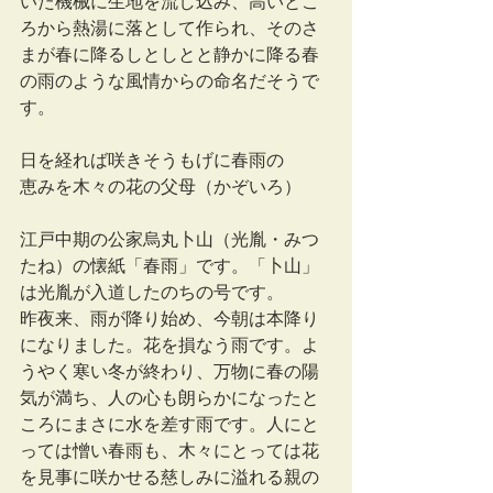
いた機械に生地を流し込み、高いとこ
ろから熱湯に落として作られ、そのさ
まが春に降るしとしとと静かに降る春
の雨のような風情からの命名だそうで
す。
日を経れば咲きそうもげに春雨の
恵みを木々の花の父母（かぞいろ）
江戸中期の公家烏丸卜山（光胤・みつ
たね）の懐紙「春雨」です。「卜山」
は光胤が入道したのちの号です。
昨夜来、雨が降り始め、今朝は本降り
になりました。花を損なう雨です。よ
うやく寒い冬が終わり、万物に春の陽
気が満ち、人の心も朗らかになったと
ころにまさに水を差す雨です。人にと
っては憎い春雨も、木々にとっては花
を見事に咲かせる慈しみに溢れる親の