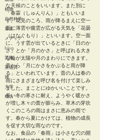
な天候のことをいいます。また別に
植物
「春霖（しゅんりん）」ともいいま
自然科学
す。花見のころ、雨が降るまえに空一
面に薄雲や朧雲が広がる天気を「花曇
音楽
（はなぐもり）」といいます。空一面
メディア
に、うす雲が出ているときに「日のか
blog
さ」とか「月のかさ」と呼ばれる大き
芸能
な輪が太陽や月のまわりにできます。
昔から「月にかさをかぶると雨が降
茶道具
る」といわれています。昔の人は春の
禅
雨にさまざまな呼び名を付けて楽しみ
大学
ました。まことにゆかいいことです。
長い冬の寒さに耐え、ようやく暖かさ
稽古
が増し木々の蕾が膨らみ、草木の芽吹
くこのころの雨はまさに恵みの雨で
す。春から夏にかけては、植物の成長
を促す大切な雨なのです。
なお、食品の「春雨」は小さな穴の開