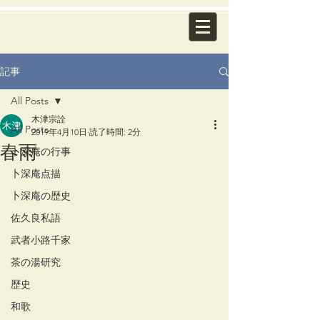
記事
All Posts
木津宗詮
All Posts
2019年4月10日
読了時間: 2分
春雨
卜深庵の行事
卜深庵点描
卜深庵の歴史
佐久良私語
武者小路千家
茶の湯研究
歴史
和歌