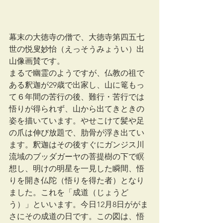
幕末の大徳寺の僧で、大徳寺第四五七
世の悦叟妙怡（えっそうみょうい）出
山像画賛です。
まるで幽霊のようですが、仏教の祖で
ある釈迦が29歳で出家し、山に篭もっ
て６年間の苦行の後、難行・苦行では
悟りが得られず、山から出てきときの
姿を描いています。やせこけて髪や足
の爪は伸び放題で、肋骨が浮き出てい
ます。釈迦はその後すぐにガンジス川
流域のブッダガーヤの菩提樹の下で瞑
想し、明けの明星を一見した瞬間、悟
りを開き仏陀（悟りを得た者）となり
ました。これを「成道（じょうど
う）」といいます。今日12月8日ががま
さにその成道の日です。この図は、悟