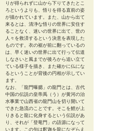
りが得られずに山から下りてきたとこ
ろというよりも、悟りを得る直前の姿
が描かれています。また、山から出て
来るとは、清浄な悟りの世界に安住す
ることなく、迷いの世界に出て、世の
人々を救済するという決意を表現した
ものです。衣の裾が前に翻っているの
は、早く迷いの世界に出て行って伝道
しなさいと風までが後ろから追い立て
ている様子を描き、また確かに仏にな
るということが背後の円相が示してい
ます。
なお、「龍門曝腮」の龍門とは、古代
中国の伝説の皇帝禹（う）が黄河の治
水事業で山西省の龍門山を切り開いて
できた急流のことです。そこを鯉が上
りきると龍に化身するという伝説があ
り、それが「登竜門」の語源になって
います。この句は釈迦を龍になぞらえ