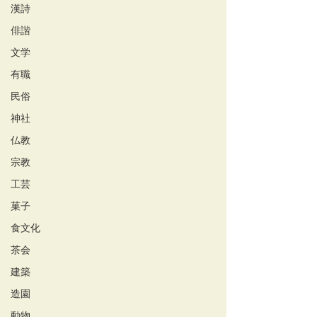
漢詩
俳諧
文学
有職
民俗
神社
仏教
宗教
工芸
菓子
食文化
茶会
建築
造園
動物