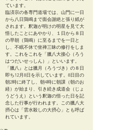
ています。
臨済宗の各専門道場では、山門に一日
から八日鶏鳴まで面会謝絶と張り紙が
されます。釈迦が明けの明星を見て大
悟したことにあやかり、１日から８日
の早朝（鶏鳴）に至るまでを一日と
し、不眠不休で坐禅三昧の修行をしま
す。これをこれを「臘八大接心（ろう
はつだいせっしん）」といいます。
「臘八』とは臘月（ろうづき）の８日
即ち12月8日を示しています。8日目の
朝2時に終了し、朝4時に朝課（朝のお
経）が始まり、引き続き成道会（じょ
うどうえ）という釈迦の悟った日を記
念した行事が行われます。この臘八大
摂心は「雲水殺しの大摂心」とも呼ば
れています。