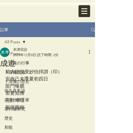
記事
All Posts
木津宗詮
All Posts
2023年12月8日
読了時間: 2分
成道
卜深庵の行事
前大徳悦叟妙怡拝讃（印）
卜深庵点描
安政己未季夏初四日
卜深庵の歴史
龍門曝腮
佐久良私語
若要知佛
武者小路千家
見於奇哉
脳後圓相
茶の湯研究
歴史
和歌