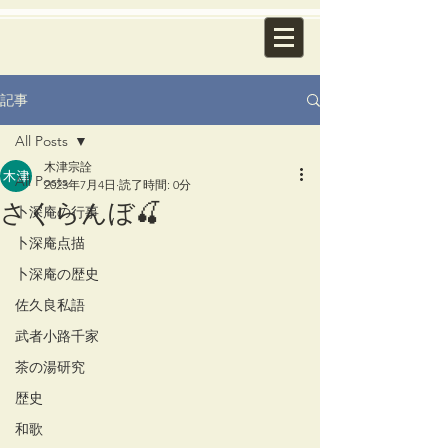
記事
All Posts
木津宗詮
All Posts
2023年7月4日
読了時間: 0分
さくらんぼ🍒
卜深庵の行事
卜深庵点描
卜深庵の歴史
佐久良私語
武者小路千家
茶の湯研究
歴史
和歌