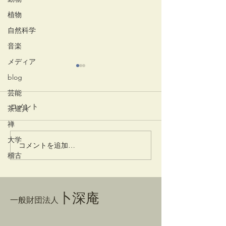
植物
自然科学
音楽
メディア
blog
芸能
コメント
茶道具
竹蒔絵溜棗
放生会
禅
大学
コメントを追加…
稽古
卜深庵
一般財団法人