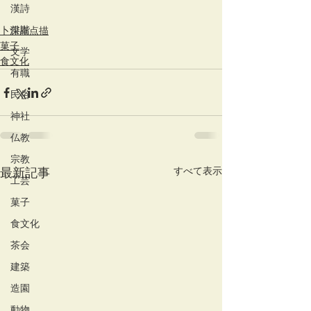
漢詩
俳諧
卜深庵点描
菓子
文学
食文化
有職
民俗
神社
仏教
宗教
すべて表示
最新記事
工芸
菓子
食文化
茶会
建築
造園
動物