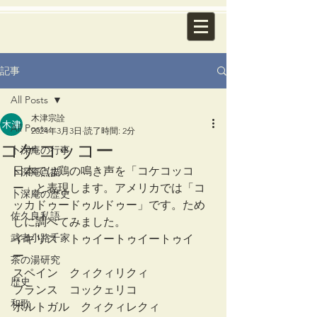
記事
All Posts
木津宗詮
All Posts
2024年3月3日
読了時間: 2分
コケコッコー
卜深庵の行事
日本では鶏の鳴き声を「コケコッコ
卜深庵点描
ー」と表現します。アメリカでは「コ
卜深庵の歴史
ッカドゥードゥルドゥー」です。ため
佐久良私語
しに調べてみました。
武者小路千家
イギリス　トゥイートゥイートゥイ
ー　　　　　　
茶の湯研究
スペイン　クィクィリクィ
歴史
フランス　コックェリコ　
和歌
ポルトガル　クィクィレクィ