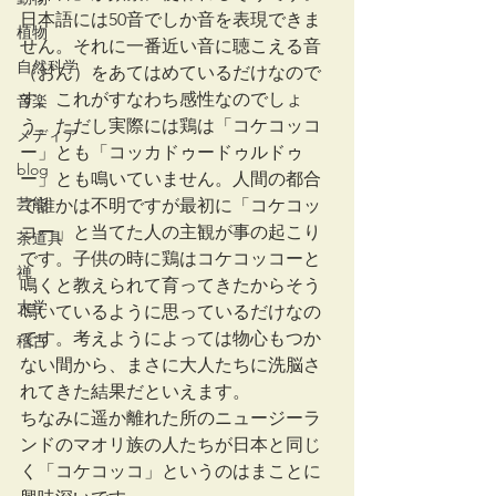
日本語には50音でしか音を表現できま
植物
せん。それに一番近い音に聴こえる音
自然科学
（おん）をあてはめているだけなので
す。これがすなわち感性なのでしょ
音楽
う。ただし実際には鶏は「コケコッコ
メディア
ー」とも「コッカドゥードゥルドゥ
blog
ー」とも鳴いていません。人間の都合
芸能
で誰かは不明ですが最初に「コケコッ
コー」と当てた人の主観が事の起こり
茶道具
です。子供の時に鶏はコケコッコーと
禅
鳴くと教えられて育ってきたからそう
大学
鳴いているように思っているだけなの
です。考えようによっては物心もつか
稽古
ない間から、まさに大人たちに洗脳さ
れてきた結果だといえます。
ちなみに遥か離れた所のニュージーラ
ンドのマオリ族の人たちが日本と同じ
く「コケコッコ」というのはまことに