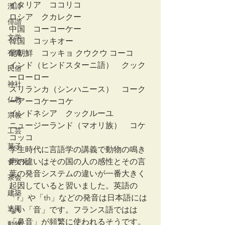
イタリア　ココリコ　　　　　　　
漢詩
ロシア　クカレクー
俳諧
中国　コーコーケー　
文学
韓国　コッキオー
有職
北朝鮮　コッキョ クウクウ コーコ
インド（ヒンドスターニ語）　クック
民俗
ーローロー 
神社
スリランカ（シンハニース）　コーク
仏教
ーアーコケーコケ
インドネシア　クックルーユ
宗教
ニュージーランド（マオリ族）　コケ
工芸
コッコ
菓子
学生時代に言語学の講義で動物の鳴き
声の違いはその国の人の感性とその言
食文化
葉の発音システムの違いが一番大きく
茶会
起因していると習いました。英語の
建築
「r」や「th」などの発音は日本語には
造園
ない「音」です。フランス語ではは
「鼻音」が頻繁に使われるそうです。
動物