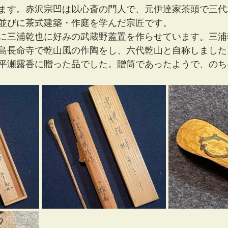
ます。赤沢宗凹は以心斎の門人で、元伊達家茶頭で三代
並びに茶式建築・作庭を学んだ宗匠です。
に三浦乾也に好みの武蔵野蓋置を作らせています。三浦
島長命寺で乾山風の作陶をし、六代乾山と自称しました
平瀬露香に贈った品でした。贈筒であったようで、のち