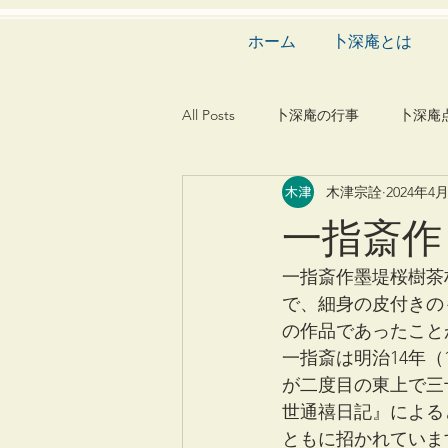
ホーム
卜深庵とは
All Posts
卜深庵の行事
卜深庵
木津宗詮
2024年4
和歌
漢詩
俳諧
文
一指斎作
茶会
建築
造園
動
一指斎作墨堤桜樹茶
で、細身の皮付きの
の作品であったこと
一指斎は明治14年
が二度目の東上で三
世通禧日記』による
ともに招かれていま