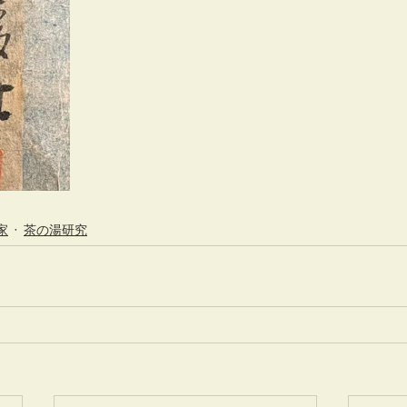
家
茶の湯研究