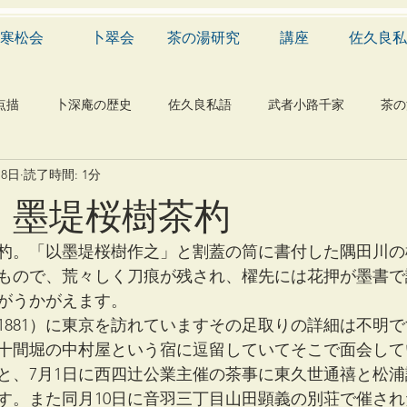
寒松会
卜翠会
茶の湯研究
講座
佐久良私
点描
卜深庵の歴史
佐久良私語
武者小路千家
茶の
月8日
読了時間: 1分
学
有職
民俗
神社
仏教
宗教
工芸
 墨堤桜樹茶杓
物
植物
自然科学
音楽
メディア
blog
杓。「以墨堤桜樹作之」と割蓋の筒に書付した隅田川の
もので、荒々しく刀痕が残され、櫂先には花押が墨書で
がうかがえます。
（1881）に東京を訪れていますその足取りの詳細は不明
十間堀の中村屋という宿に逗留していてそこで面会して
と、7月1日に西四辻公業主催の茶事に東久世通禧と松
す。また同月10日に音羽三丁目山田顕義の別荘で催さ