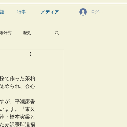
語
行事
メディア
ログイン
湯研究
歴史
菓子
食文化
芸能
茶道具
桜で作った茶杓
認められ、会心
ですが、平瀬露香
います。『東久
浦詮・橋本実梁と
れた赤沢宗凹追福