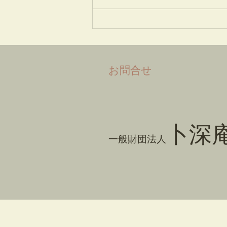
​お問合せ
卜深
一般財団法人