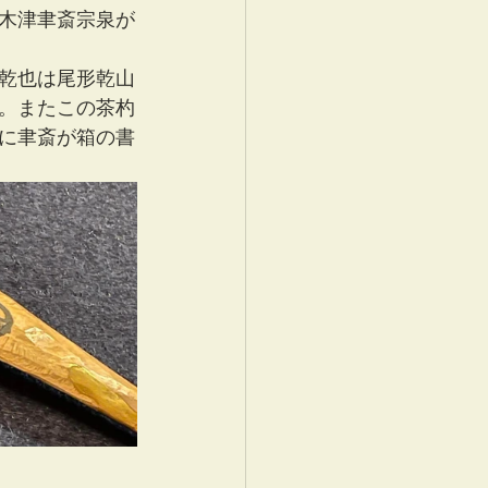
木津聿斎宗泉が
乾也は尾形乾山
。またこの茶杓
に聿斎が箱の書