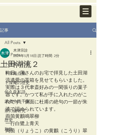
記事
All Posts
木津宗詮
All Posts
2024年5月18日
読了時間: 2分
土田湖流２
卜深庵の行事
昨日、薄さんのお宅で拝見した土田湖
卜深庵点描
流遺愛の茶箱を見せてもらいました。
卜深庵の歴史
実際は３代聿斎好みの一閑張りの菓子
佐久良私語
器です。かつて私が手に入れたのがこ
武者小路千家
れです。側面に杜甫の絶句の一節が朱
漆で認められています。
茶の湯研究
両箇黄鸝鳴翠柳
歴史
一行白鷺上青天
和歌
両箇（りょうこ）の黄鸝（こうり）翠