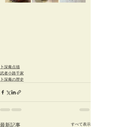
卜深庵点描
武者小路千家
卜深庵の歴史
すべて表示
最新記事