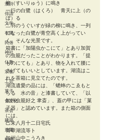
柳（すいりゅう）に鳴き
漢詩
一行の白鷺（はくろ）　青天に上（の
俳諧
ぼ）る
文学
二羽のうぐいすが緑の柳に鳴き、一列
有職
になった白鷺が青空高く上がってい
く、そんな光景です。
民俗
箱書に「加陽虫かこにて」とあり加賀
神社
の虫籠だったことがわかります。「提
仏教
ものにても」とあり、物を入れて腰に
さげてもいいとしています。湖流はこ
宗教
れを茶箱に見立てたのです。
工芸
湖流遺愛の品には、「蟋蟀のこゑもと
菓子
らるゝ水の音」と漆書していて、「以
加州虫籠好之 聿斎」、蓋の甲には「菓
食文化
子器」と認めています。また箱の側面
茶会
には、
建築
己未八月十二日宅氏
造園
菁華湖流等ト
加州山中こうろき
動物