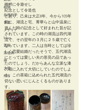
橋畔に令遊せし
植物
紀念として令造也
自然科学
とあり、己未は大正8年、今から105年
前に、湖流と宅、菁華らと山中温泉に
音楽
遊んだ時の記念として好まれた旨が記
メディア
されています。この時の湖流は四代湖
blog
流で、その翌年の３月に２５歳で亡く
芸能
なっています。二人は当時としては珍
しく恋愛結婚だったそうで、五代湖流
茶道具
にとっては愛しい夫の形見の品であっ
禅
たのでしょう。だからあんな立派な漆
大学
の箱に入れて大切にしていたのでしよ
う。この茶箱に込められた五代湖流の
稽古
切ない思いにじんとくるものがありま
す。