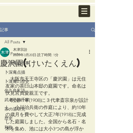
記事
All Posts
木津宗詮
All Posts
2020年3月20日
読了時間: 1分
慶沢園(けいたくえん)
卜深庵の行事
卜深庵点描
　大阪市天王寺区の「慶沢園」は元住
卜深庵の歴史
友家の茶臼山本邸の庭園です。命名は
佐久良私語
伏見宮貞愛親王です。
武者小路千家
　明治41年(1908)に３代聿斎宗泉が設計
し、小川治兵衛の作庭により、約10年
茶の湯研究
の歳月を費やして大正7年(1918)に完成
歴史
した庭園しました。全国から名石・名
和歌
木を集め、池には大小3つの島が浮か