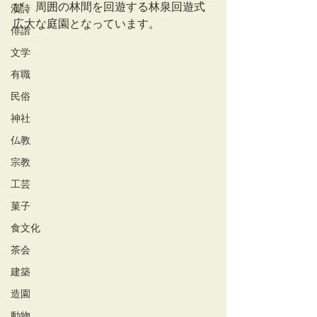
び、周囲の林間を回遊する林泉回遊式
漢詩
広大な庭園となっています。
俳諧
文学
有職
民俗
神社
仏教
宗教
工芸
菓子
食文化
茶会
建築
造園
動物