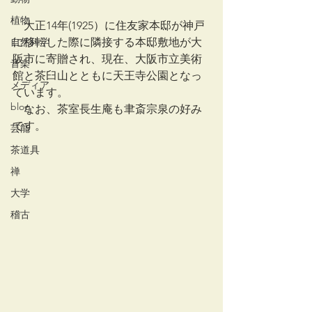
植物
　大正14年(1925）に住友家本邸が神戸
に移転した際に隣接する本邸敷地が大
自然科学
阪市に寄贈され、現在、大阪市立美術
音楽
館と茶臼山とともに天王寺公園となっ
メディア
ています。
blog
　なお、茶室長生庵も聿斎宗泉の好み
です。
芸能
茶道具
禅
大学
稽古