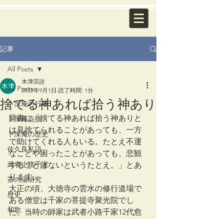
記事
All Posts
木津宗詮
All Posts
2022年9月1日
読了時間: 1分
捨てる神あれば拾う神あり
卜深庵の行事
辞書に「捨てる神あれば拾う神ありと
卜深庵点描
は見捨てられることがあっても、一方
卜深庵の歴史
で助けてくれる人もいる。たとえ不運
佐久良私語
なことや困ったことがあっても、悲観
武者小路千家
することはないというたとえ。」とあ
ります。
茶の湯研究
大正の頃、大徳寺の雲水の修行道場で
歴史
ある僧堂は千家の菩提寺聚光院でし
和歌
た。当時の師家は武者小路千家12代愈