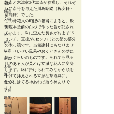
好斎と木津家3代聿斎が参禅し、それぞ
漢詩
れに斎号を与えた川島昭隠（槐安軒・
俳諧
霧隠軒）でした。
文学
この舟花入の昭隠の箱書によると、聚
有職
光院本堂前の白杉で作った旨が記され
ています。単に歪んだ長さがおよそ15
民俗
センチ、直径が6センチほどの節の部分
神社
の木っ端です。当然建材にもなりませ
仏教
ん。せいぜい風呂やおくどさんの薪に
使うぐらいのものです。それでも見る
宗教
目のある人が見れば立派な花入に変身
工芸
します。床に掛けられてみなから頭を
菓子
下げて拝見される立派な茶道具に。
まさに捨てる神あれば拾う神ありで
食文化
す！
茶会
建築
造園
動物