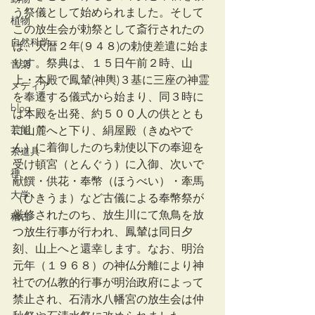
う祭儀として始められました。そして
植物
この放生会が勅祭として斎行されたの
自然科学
は、天暦２年(９４８)の勅使差遣に始ま
りす。祭典は、１５日午前２時、山
音楽
上・本殿で鳳輦(神輿)３基に三座の神霊
メディア
を奉遷する儀式から始まり、同３時に
blog
は本殿を出発、約５００人の供ととも
芸能
に山麓へと下り、絹屋殿（きぬやで
ん）に着御したのち勅使以下の奉迎を
茶道具
受け頓宮（とんぐう）に入御、次いで
禅
献饌・供花・奉幣（ほうべい）・牽馬
大学
（ひきうま）など古儀による奉幣祭が
厳修されたのち、放生川にて魚鳥を放
稽古
つ放生行事が行われ、鳳輦は同日夕
刻、山上へと還幸します。なお、明治
元年（１９６８）の神仏分離により神
社での仏教的行事が明治政府によって
禁止され、石清水八幡宮の放生会は仲