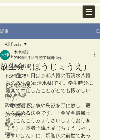
記事
All Posts
木津宗詮
All Posts
2019年9月16日
読了時間: 3分
放生会（ほうじょうえ）
卜深庵の行事
　９月１５日は京都八幡の石清水八幡
卜深庵点描
宮の放生会(石清水祭)です。学生時分に
卜深庵の歴史
雅楽で奉仕したことがとても懐かしい
佐久良私語
です。
武者小路千家
　放生会とは魚や鳥獣を野に放し、殺
生を戒める法会です。『金光明最勝王
茶の湯研究
経（こんこうみょうさいしょうおうき
歴史
ょう）』長者子流水品（ちょうじゃし
和歌
るすいぼん）に、釈迦仏の前世であっ