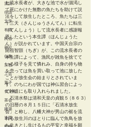
た流水長者が、大きな池で水が涸渇し
漢詩
て死にかけた無数の魚たちを助けて説
俳諧
法をして放生したところ、魚たちは三
文学
十三天（さんじゅうさんてん）に転生
有職
（てんしょう）して流水長者に感謝報
恩したという本生譚（ほんじょうた
民俗
ん）が説かれています。中国天台宗の
神社
開祖智顗（ちぎ）が、この流水長者の
仏教
本生譚によって、漁民が雑魚を捨てて
いる様子を見て憐れみ、自身の持ち物
宗教
を売っては魚を買い取って池に放した
工芸
ことが放生会の始まりとされていま
菓子
す。のちにわが国では神仏習合によっ
て神道にも取り入れられました。
食文化
　石清水祭は清和天皇の貞観５ (８６３)
茶会
の旧暦の８月１５日に「石清水放生
建築
会」と称し、八幡大神が男山の裾を流
造園
れる放生川のほとりに臨んで魚鳥を放
ち生きとし生けるもの平安と幸福を願
動物