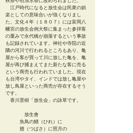
秋祭や石清水祭に改められました。
　江戸時代になると放生会は民衆の娯
楽としての意味合いが強くなりまし
た。文化４年（１８０７）には富岡八
幡宮の放生会例大祭に集まった参拝客
の重みで永代橋が崩落するという事故
も記録されています。神社や寺院の近
隣の河川で行われるところもあり、亀
屋から客が買って川に放した亀を、亀
屋が再び捕まえてまた新たな客に売る
という商売も行われていました。現在
も台湾やタイ、インドでは放し亀屋や
放し鳥屋といった商売が存在するそう
です。
　香川景樹「放生会」の詠草です。
　　　　放生會
　　　魚鳥の鰭（ひれ）に
　　　翅（つばさ）に照月の