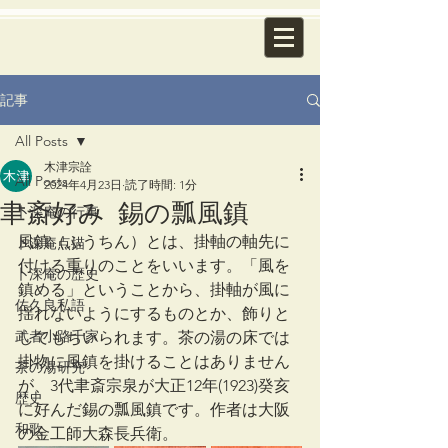
記事
All Posts
木津宗詮
All Posts
2024年4月23日
読了時間: 1分
聿斎好み 錫の瓢風鎮
卜深庵の行事
風鎮（ふうちん）とは、掛軸の軸先に
卜深庵点描
付ける重りのことをいいます。「風を
卜深庵の歴史
鎮める」ということから、掛軸が風に
佐久良私語
揺れないようにするものとか、飾りと
武者小路千家
してもちいられます。茶の湯の床では
掛物に風鎮を掛けることはありません
茶の湯研究
が、3代聿斎宗泉が大正12年(1923)癸亥
歴史
に好んだ錫の瓢風鎮です。作者は大阪
和歌
の金工師大森長兵衛。