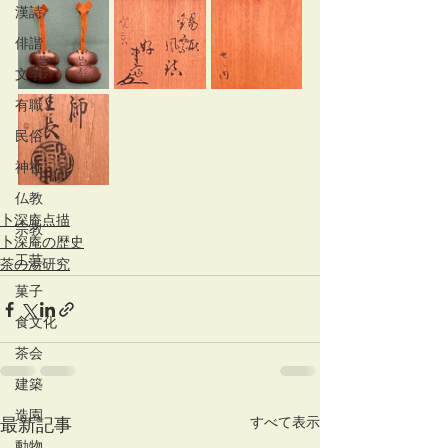
漢詩
俳諧
文学
有職
民俗
神社
仏教
卜深庵点描
宗教
卜深庵の歴史
工芸
茶の湯研究
菓子
食文化
茶会
建築
造園
すべて表示
最新記事
動物