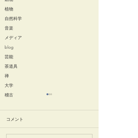
植物
自然科学
音楽
メディア
blog
芸能
茶道具
禅
大学
稽古
コメント
竹蒔絵溜棗
放生会