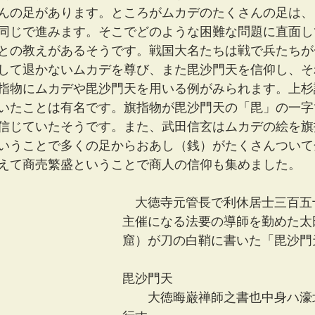
んの足があります。ところがムカデのたくさんの足は、
同じで進みます。そこでどのような困難な問題に直面し
との教えがあるそうです。戦国大名たちは戦で兵たちが
して退かないムカデを尊び、また毘沙門天を信仰し、そ
指物にムカデや毘沙門天を用いる例がみられます。上杉
いたことは有名です。旗指物が毘沙門天の「毘」の一字
信じていたそうです。また、武田信玄はムカデの絵を旗
いうことで多くの足からおあし（銭）がたくさんついて
えて商売繁盛ということで商人の信仰も集めました。
　大徳寺元管長で利休居士三百五
主催になる法要の導師を勤めた太
窟）が刀の白鞘に書いた「毘沙門
毘沙門天
　　大徳晦巌禅師之書也中身ハ濠