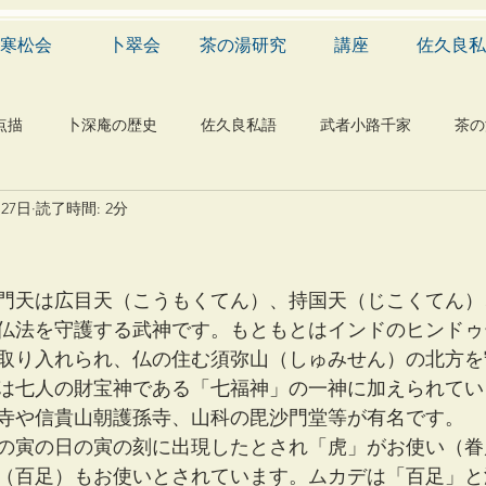
寒松会
卜翠会
茶の湯研究
講座
佐久良私
点描
卜深庵の歴史
佐久良私語
武者小路千家
茶の
月27日
読了時間: 2分
学
有職
民俗
神社
仏教
宗教
工芸
物
植物
自然科学
音楽
メディア
blog
門天は広目天（こうもくてん）、持国天（じこくてん）
仏法を守護する武神です。もともとはインドのヒンドゥ
取り入れられ、仏の住む須弥山（しゅみせん）の北方を
は七人の財宝神である「七福神」の一神に加えられてい
寺や信貴山朝護孫寺、山科の毘沙門堂等が有名です。
の寅の日の寅の刻に出現したとされ「虎」がお使い（眷
（百足）もお使いとされています。ムカデは「百足」と