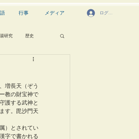
語
行事
メディア
ログイン
湯研究
歴史
菓子
食文化
芸能
茶道具
、増長天（ぞう
ー教の財宝神で
守護する武神と
ます。毘沙門天
属）とされてい
漢字で書かれる