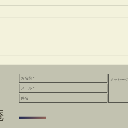
清々
井でし月かも
庵