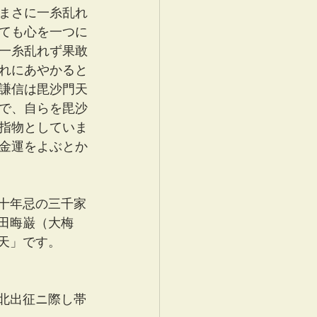
まさに一糸乱れ
ても心を一つに
一糸乱れず果敢
れにあやかると
謙信は毘沙門天
で、自らを毘沙
指物としていま
金運をよぶとか
十年忌の三千家
田晦巌（大梅
天」です。
北出征ニ際し帯