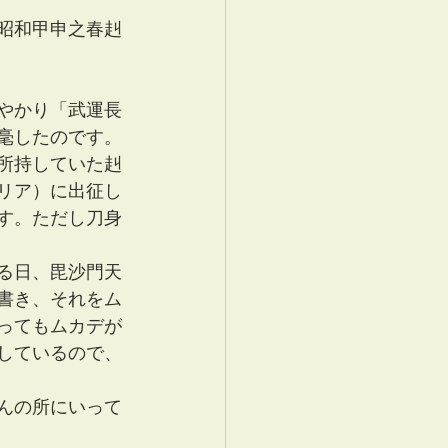
昭和甲申之春赳
やかり「武運長
毫したのです。
所持していた赳
リア）に出征し
す。ただし刀身
る日、毘沙門天
書き、それをム
ってもムカデが
しているので、
んの所にいって