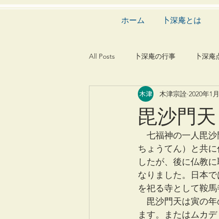
ホーム
卜深庵とは
All Posts
卜深庵の行事
卜深庵
木津宗詮
2020年1
和歌
漢詩
俳諧
文
毘沙門天
茶会
建築
造園
動
　七福神の一人毘沙
ちょうてん）と共に
したが、後に仏教に
なりました。日本で
を祀る寺として鞍馬
　毘沙門天は寅の年
ます。またはムカデ