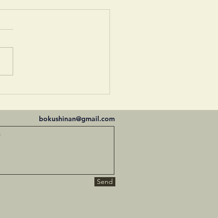
しい朝
bokushinan@gmail.com
Send