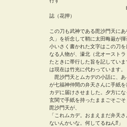
行す
　　　　　　　　　　　　　　　
誌（花押）
この刀も武神である毘沙門天にあ
久」を祈念して鞘に太田晦巌が揮
小いさく書かれた文字はこの刀を
なる人物が、濠北（北オーストラ
たときに帯行した旨を記していま
は現在は竹光に代わっています。
　毘沙門天とムカデの小話に、あ
が七福神仲間の弁天さんに手紙を
カデに届けさせました。夕方にな
玄関で手紙を持ったままごそごそ
毘沙門天が、
「これムカデ。おまえまだ弁天さ
ないんかいな。何してるねん⁉︎」