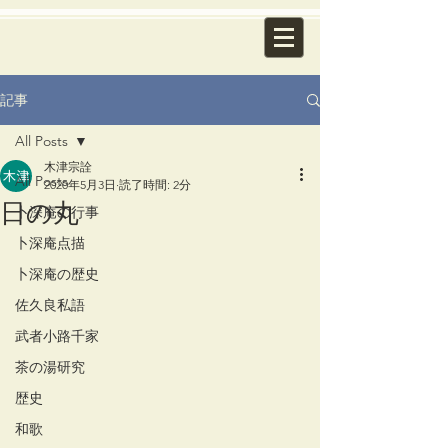
記事
All Posts
木津宗詮
All Posts
2020年5月3日
読了時間: 2分
日の丸
卜深庵の行事
卜深庵点描
卜深庵の歴史
佐久良私語
武者小路千家
茶の湯研究
歴史
和歌