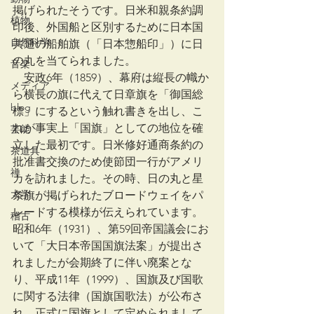
掲げられたそうです。日米和親条約調
植物
印後、外国船と区別するために日本国
自然科学
共通の船舶旗（「日本惣船印」）に日
の丸を当てられました。
音楽
　安政6年（1859）、幕府は縦長の幟か
メディア
ら横長の旗に代えて日章旗を「御国総
blog
標」にするという触れ書きを出し、こ
れが事実上「国旗」としての地位を確
芸能
立した最初です。日米修好通商条約の
茶道具
批准書交換のため使節団一行がアメリ
禅
カを訪れました。その時、日の丸と星
大学
条旗が掲げられたブロードウェイをパ
レードする模様が伝えられています。
稽古
昭和6年（1931）、第59回帝国議会にお
いて「大日本帝国国旗法案」が提出さ
れましたが会期終了に伴い廃案とな
り、平成11年（1999）、国旗及び国歌
に関する法律（国旗国歌法）が公布さ
れ、正式に国旗として定められまして