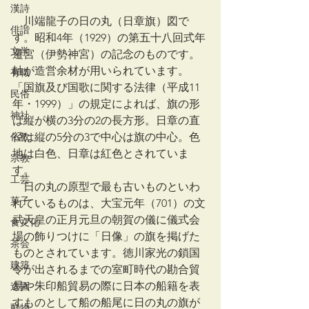
漢詩
　川端龍子の日の丸（日章旗）図で
俳諧
す。昭和4年（1929）の第五十八回式年
文学
遷宮（伊勢神宮）の記念のものです。
軸が造営余材が用いられています。
有職
「国旗及び国歌に関する法律（平成11
民俗
年・1999）」の規定によれば、旗の形
神社
は縦が横の3分の2の長方形。日章の直
仏教
径は縦の5分の3で中心は旗の中心。色
地は白色、日章は紅色とされていま
宗教
す。
工芸
　日の丸の原型で最も古いものといわ
菓子
れているものは、大宝元年（701）の文
武天皇の正月元旦の朝賀の儀に儀式会
食文化
場の飾りつけに「日像」の旗を掲げた
茶会
ものとされています。徳川家光の鎖国
建築
令が出されるまでの室町時代の勘合貿
易や朱印船貿易の際に日本の船籍を表
造園
すものとして船の船尾に日の丸の旗が
動物