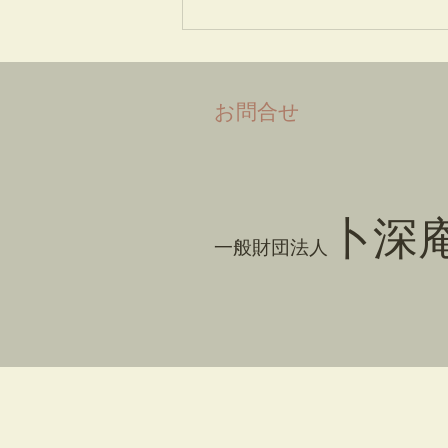
​お問合せ
卜深
一般財団法人