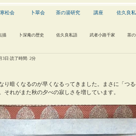
寒松会
卜翠会
茶の湯研究
講座
佐久良私
点描
卜深庵の歴史
佐久良私語
武者小路千家
茶の
0月3日
読了時間: 2分
学
有職
民俗
神社
仏教
宗教
工芸
物
植物
自然科学
音楽
メディア
blog
なり暗くなるのが早くなるってきました。まさに「つる
。それがまた秋の夕べの寂しさを増しています。