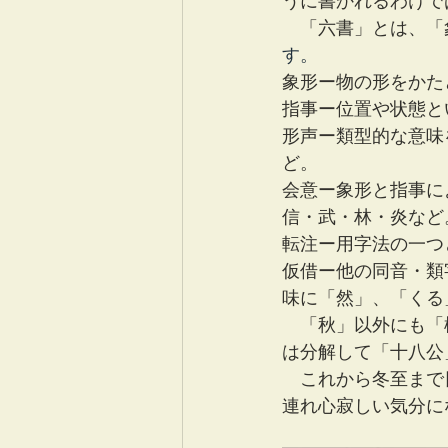
うに書かれるわけで
　「六書」とは、「
す。
象形ー物の形をかた
指事ー位置や状態と
形声ー類型的な意味
ど。
会意ー象形と指事に
信・武・林・炎など
転注ー用字法の一つ
仮借ー他の同音・類
味に「然」、「くる
　「秋」以外にも「
は分解して「十八公
　これから冬至まで
連れ心寂しい気分に