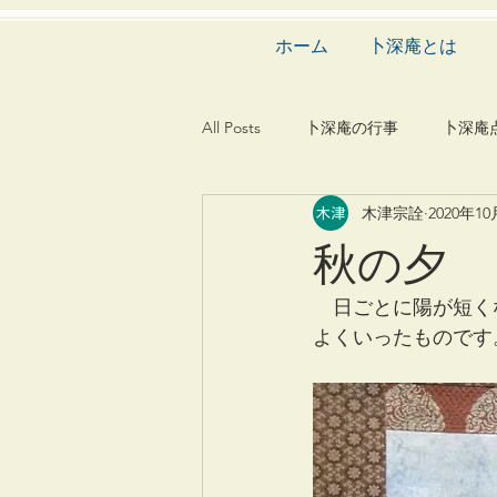
ホーム
卜深庵とは
All Posts
卜深庵の行事
卜深庵
木津宗詮
2020年1
和歌
漢詩
俳諧
文
秋の夕
茶会
建築
造園
動
　日ごとに陽が短く
よくいったものです