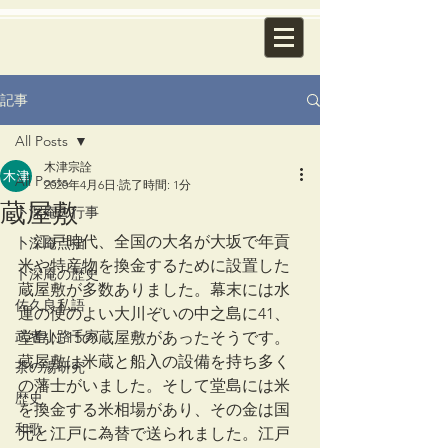
記事
All Posts
木津宗詮
All Posts
2020年4月6日
読了時間: 1分
蔵屋敷
卜深庵の行事
　江戸時代、全国の大名が大坂で年貢
卜深庵点描
米や特産物を換金するために設置した
卜深庵の歴史
蔵屋敷が多数ありました。幕末には水
佐久良私語
運の便のよい大川ぞいの中之島に41、
武者小路千家
堂島に15の蔵屋敷があったそうです。
蔵屋敷は米蔵と船入の設備を持ち多く
茶の湯研究
の藩士がいました。そして堂島には米
歴史
を換金する米相場があり、その金は国
和歌
元と江戸に為替で送られました。江戸