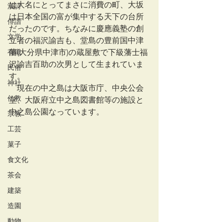
は大名にとってまさに消費の町、大坂
漢詩
は日本全国の富が集中する天下の台所
俳諧
だったのです。ちなみに慶應義塾の創
文学
立者の福沢諭吉も、堂島の豊前国中津
有職
藩(大分県中津市)の蔵屋敷で下級藩士福
沢諭吉百助の次男として生まれていま
民俗
す。
神社
　現在の中之島は大阪市庁、中央公会
仏教
堂、大阪府立中之島図書館等の施設と
中之島公園なっています。
宗教
工芸
菓子
食文化
茶会
建築
造園
動物