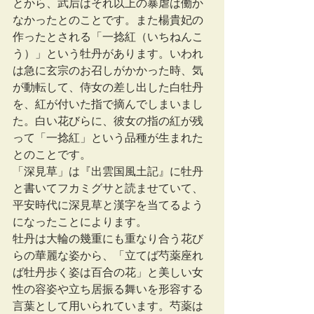
とから、武后はそれ以上の暴虐は働か
なかったとのことです。また楊貴妃の
作ったとされる「一捻紅（いちねんこ
う）」という牡丹があります。いわれ
は急に玄宗のお召しがかかった時、気
が動転して、侍女の差し出した白牡丹
を、紅が付いた指で摘んでしまいまし
た。白い花びらに、彼女の指の紅が残
って「一捻紅」という品種が生まれた
とのことです。
「深見草」は『出雲国風土記』に牡丹
と書いてフカミグサと読ませていて、
平安時代に深見草と漢字を当てるよう
になったことによります。
牡丹は大輪の幾重にも重なり合う花び
らの華麗な姿から、「立てば芍薬座れ
ば牡丹歩く姿は百合の花」と美しい女
性の容姿や立ち居振る舞いを形容する
言葉として用いられています。芍薬は 