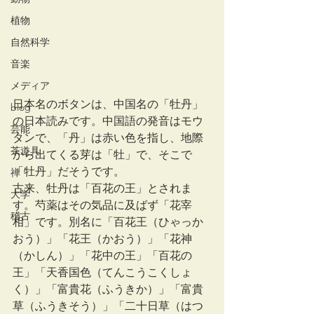
植物
自然科学
音楽
メディア
日本名のボタンは、中国名の「牡丹」
blog
の日本読みです。中国語の発音はモウ
芸能
タンで、「丹」は赤い色を指し、地際
茶道具
から出てくる芽は「牡」で、そこで
「牡丹」だそうです。
禅
古来、牡丹は「百花の王」とされま
大学
す。芍薬はその気品に及ばず「花宰
稽古
相」です。別名に「百花王（ひゃっか
おう）」「花王（かおう）」「花神
（かしん）」「花中の王」「百花の
王」「天香国色（てんこうこくしょ
く）」「富貴花（ふうきか）」「富貴
草（ふうきそう）」「二十日草（はつ