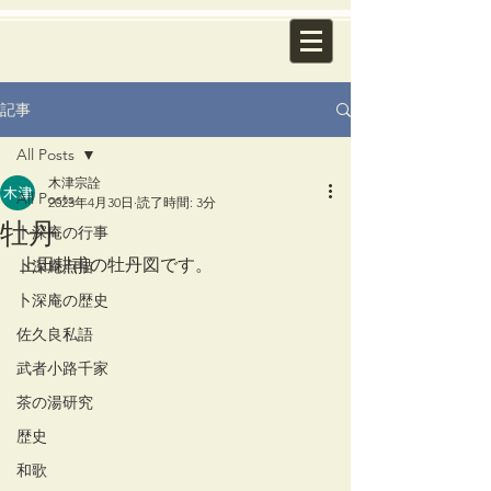
記事
All Posts
木津宗詮
All Posts
2023年4月30日
読了時間: 3分
牡丹
卜深庵の行事
上田耕甫の牡丹図です。
卜深庵点描
卜深庵の歴史
佐久良私語
武者小路千家
茶の湯研究
歴史
和歌