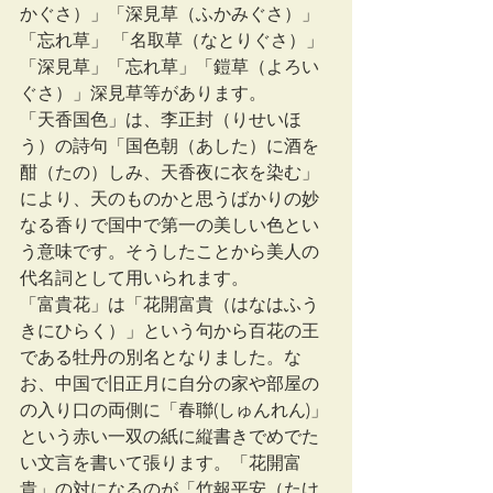
かぐさ）」「深見草（ふかみぐさ）」
「忘れ草」 「名取草（なとりぐさ）」
「深見草」「忘れ草」「鎧草（よろい
ぐさ）」深見草等があります。
「天香国色」は、李正封（りせいほ
う）の詩句「国色朝（あした）に酒を
酣（たの）しみ、天香夜に衣を染む」
により、天のものかと思うばかりの妙
なる香りで国中で第一の美しい色とい
う意味です。そうしたことから美人の
代名詞として用いられます。
「富貴花」は「花開富貴（はなはふう
きにひらく）」という句から百花の王
である牡丹の別名となりました。な
お、中国で旧正月に自分の家や部屋の
の入り口の両側に「春聯(しゅんれん)」
という赤い一双の紙に縦書きでめでた
い文言を書いて張ります。「花開富
貴」の対になるのが「竹報平安（たけ