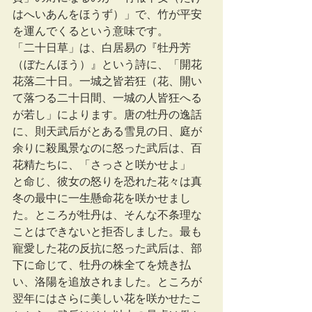
はへいあんをほうず）」で、竹が平安
を運んでくるという意味です。
「二十日草」は、白居易の『牡丹芳
（ぼたんほう）』という詩に、「開花
花落二十日。一城之皆若狂（花、開い
て落つる二十日間、一城の人皆狂へる
が若し」によります。唐の牡丹の逸話
に、則天武后がとある雪見の日、庭が
余りに殺風景なのに怒った武后は、百
花精たちに、「さっさと咲かせよ」
と命じ、彼女の怒りを恐れた花々は真
冬の最中に一生懸命花を咲かせまし
た。ところが牡丹は、そんな不条理な
ことはできないと拒否しました。最も
寵愛した花の反抗に怒った武后は、部
下に命じて、牡丹の株全てを焼き払
い、洛陽を追放されました。ところが
翌年にはさらに美しい花を咲かせたこ