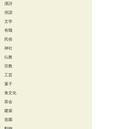
漢詩
俳諧
文学
有職
民俗
神社
仏教
宗教
工芸
菓子
食文化
茶会
建築
造園
動物