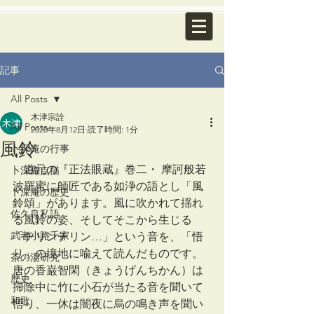
記事
All Posts
木津宗詮
All Posts
2020年8月12日
読了時間: 1分
風鈴
卜深庵の行事
　道元の『正法眼蔵』巻二・ 摩訶般若
卜深庵点描
波羅蜜に師匠である如浄の語とし「風
卜深庵の歴史
鈴頌」があります。風に吹かれて揺れ
佐久良私語
る風鈴の姿、そしてそこから生じる
武者小路千家
「チリンチリン…」という音を、「悟
り」の境地に喩えて読んだものです。
茶の湯研究
唐の香巌智閑（きょうげんちかん）は
歴史
掃除中に竹に小石が当たる音を聞いて
和歌
悟り、一休は闇夜に烏の鳴き声を聞い