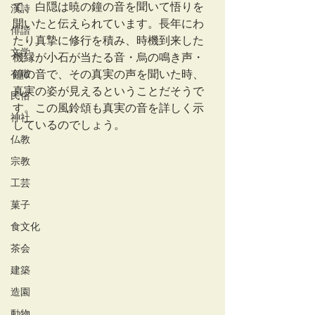
て、白隠は暁の鐘の音を聞いて悟りを
漢詩
開いたと伝えられています。長年にわ
俳諧
たり真摯に修行を積み、時機到来した
文学
機縁が小石が当たる音・烏の鳴き声・
有職
鐘の音で、その真実の声を聞いた時、
真実の姿が見えるということだそうで
民俗
す。この風鈴頌も真実の音を詳しく示
神社
しているのでしょう。
仏教
宗教
工芸
菓子
食文化
茶会
建築
造園
動物