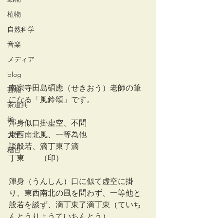
植物
自然科学
音楽
メディア
blog
南宗寺田島碩應（せきおう）老師の筆
芸能
になる「風鈴頌」です。
茶道具
禅
渾身似口掛虚空、不問
東西南北風、一等為他
大学
談般若、滴丁東了滴
稽古
丁東　　（印）
渾身（うんしん）口に似て虚空に掛
り、東西南北の風を問わず、一等他と
般若を談ず、滴丁東了滴丁東（ていち
んとうりょうていちんとう）