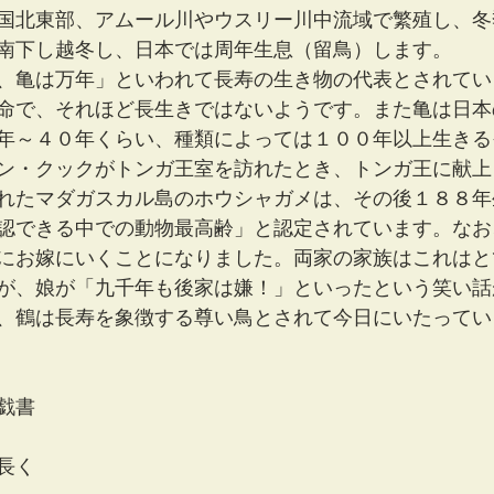
国北東部、アムール川やウスリー川中流域で繁殖し、冬
南下し越冬し、日本では周年生息（留鳥）します。
、亀は万年」といわれて長寿の生き物の代表とされてい
の寿命で、それほど長生きではないようです。また亀は日
年～４０年くらい、種類によっては１００年以上生きる
ン・クックがトンガ王室を訪れたとき、トンガ王に献上
れたマダガスカル島のホウシャガメは、その後１８８年
認できる中での動物最高齢」と認定されています。なお
にお嫁にいくことになりました。両家の家族はこれはと
が、娘が「九千年も後家は嫌！」といったという笑い話
、鶴は長寿を象徴する尊い鳥とされて今日にいたってい
戯書
長く