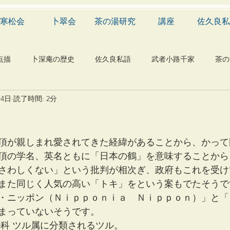
寒松会
卜翠会
茶の湯研究
講座
佐久良私
点描
卜深庵の歴史
佐久良私語
武者小路千家
茶の
月4日
読了時間: 2分
学
有職
民俗
神社
仏教
宗教
工芸
物
植物
自然科学
音楽
メディア
blog
頂が親しまれ愛されてきた経緯があることから、かって
頂の学名、英名ともに「日本の鶴」を意味することから
さわしくない」という批判が相次ぎ、政府もこれを受け
また同じく人気の高い「トキ」をという案もでたそうで
・ニッポン（Ｎｉｐｐｏｎｉａ　Ｎｉｐｐｏｎ）」と「
まっていないそうです。
ル科 ツル属に分類されるツル。