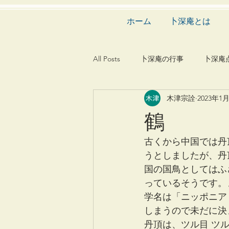
ホーム
卜深庵とは
All Posts
卜深庵の行事
卜深庵
木津宗詮
2023年1
和歌
漢詩
俳諧
文
鶴
茶会
建築
造園
動
古くから中国では丹
うとしましたが、丹
国の国鳥としてはふ
っているそうです。
学名は「ニッポニア
しまうので未だに決
丹頂は、ツル目 ツ