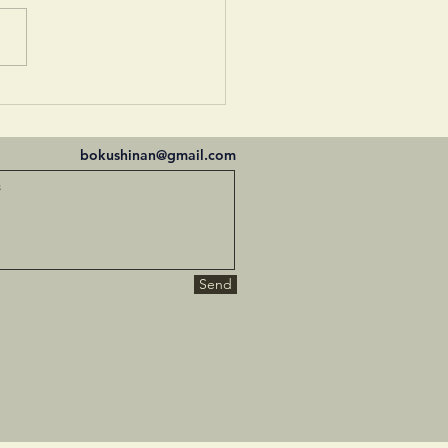
絵溜棗
bokushinan@gmail.com
Send