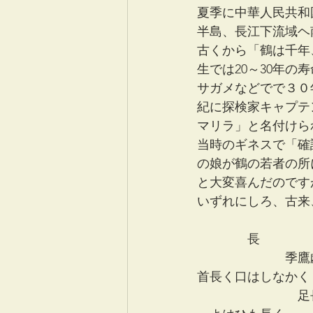
夏季に中華人民共和
半島、長江下流域ヘ
古くから「鶴は千年
生では20～30年
サガメなどでで３０
紀に探検家キャプテ
マリラ」と名付けら
当時のギネスで「確
の娘が鶴の若者の所
と大変喜んだのです
いずれにしろ、古来
　　　　長
　　　　　　　季鷹
首長く口はしなかく
　　　　　　　　足