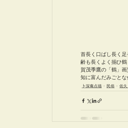
首長く口ばし長く足
齢も長くよく揃ひ鶴
賀茂季鷹の「鶴」画
知に富んだみごとな
卜深庵点描
民俗
佐久