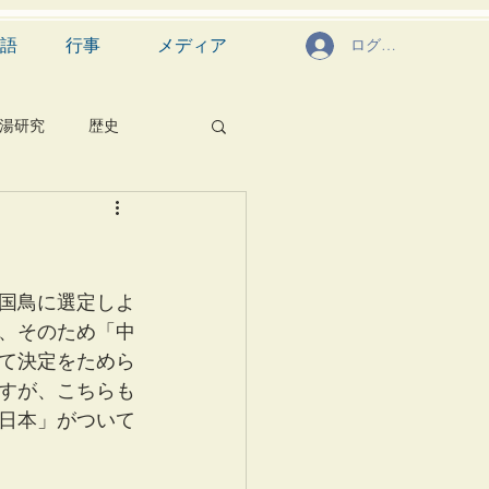
語
行事
メディア
ログイン
湯研究
歴史
菓子
食文化
芸能
茶道具
国鳥に選定しよ
、そのため「中
て決定をためら
すが、こちらも
日本」がついて