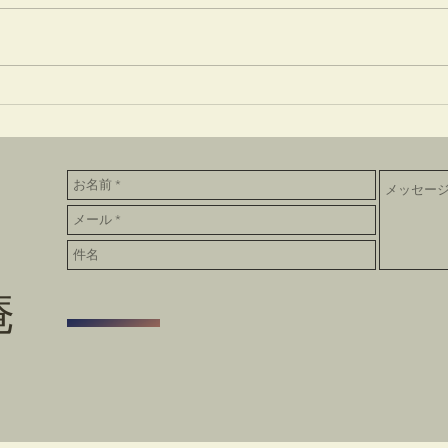
一味神水
竹蒔
庵