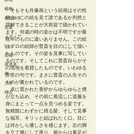
植物
　そもそも肖像画という絵画はその性
格上、この絵を見て誰であるか判然と
自然科学
理解できることが大前提で描かれてい
音楽
ます。何歳の時の姿かは不明ですが最
メディア
晩年のものに違いありません。この絵
blog
はプロの絵師が普斎を目のにして描い
たものです。その姿を見事に写してい
芸能
るのです。そしてこれに普斎自らがそ
茶道具
の境地を着賛したものです。いわゆる
禅
辞世の句です。まさに普斎の人生その
ものが書かれているのです。
大学
　卓に置かれた香炉からゆらゆらと煙
稽古
が立ち込め、その前に着流しに道服を
身にまとって一点を見つめる姿です。
無精髭にわずかに残る髪、そして見事
な福耳、キリッと結ばれたく口。目に
は何かしら優しさを感じます。左の脚
を立て膝にして座り、裾からは素足が