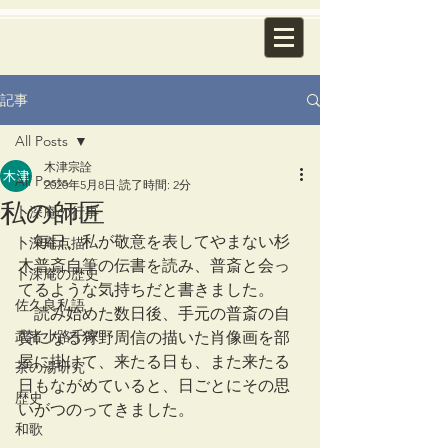
記事
All Posts
木津宗詮
All Posts
2020年5月8日
読了時間: 2分
私の師匠
卜深庵の行事
　毎日、私が敬意を表してやまない杉
卜深庵点描
木普斎自筆の伝書を読み、普斎と会っ
卜深庵の歴史
てるような気持ちだと書きました。
佐久良私語
　読み始めた数日後、手元の普斎の自
武者小路千家
賛になる狩野周信の描いた肖像画を部
屋に掛けて、来たる日も、また来たる
茶の湯研究
日もながめていると、日ごとにその思
歴史
いがつのってきました。
和歌