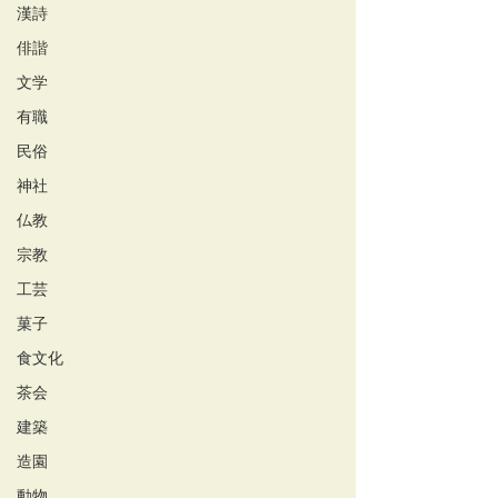
漢詩
俳諧
文学
有職
民俗
神社
仏教
宗教
工芸
菓子
食文化
茶会
建築
造園
動物