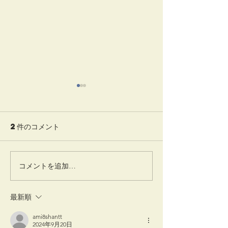
2件のコメント
一味神水
竹蒔絵溜棗
コメントを追加…
最新順
ami8shantt
2024年9月20日