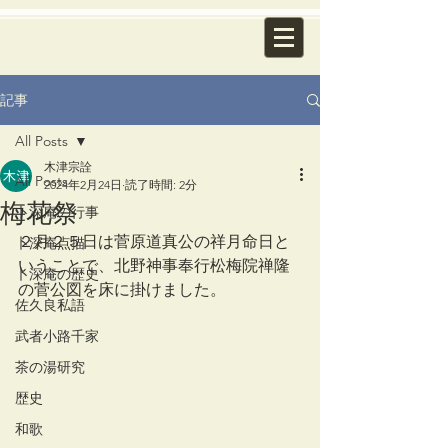
記事
All Posts
木津宗詮
All Posts
2024年2月24日
読了時間: 2分
梅花祭
卜深庵の行事
２月２５日は菅原道真公の祥月命日と
卜深庵点描
いうことで、北野神事奉行松梅院禅隆
卜深庵の歴史
の菅公図を床に掛けました。
佐久良私語
武者小路千家
茶の湯研究
歴史
和歌