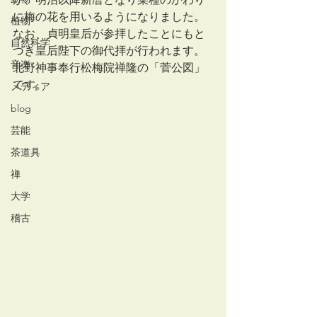
に梅の花を用いるようになりました。
植物
なお、貞明皇后が参拝したことにもと
自然科学
づき皇后陛下の御代拝が行われます。
音楽
北野神事奉行松梅院禅隆の「菅公図」
です。
メディア
blog
芸能
茶道具
禅
大学
稽古