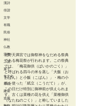
漢詩
俳諧
文学
有職
民俗
神社
仏教
宗教
北野天満宮では御祭神をなだめる祭典
である梅花祭が行われます。この祭典
工芸
では、「梅花御供（ばいかのごく）」
菓子
と呼ばれる四斗の米を蒸し「大飯（お
食文化
おばん）と小飯（こばん）」・梅の小
枝を使った「紙立（こうだて）」が、
茶会
この日だけ特別に御神前が供えられま
建築
す。古くは菜種の花を供え「菜種御供
造園
（なたねのごく）」と称していました
動物
が、明治以降新暦となり菜種のかわり