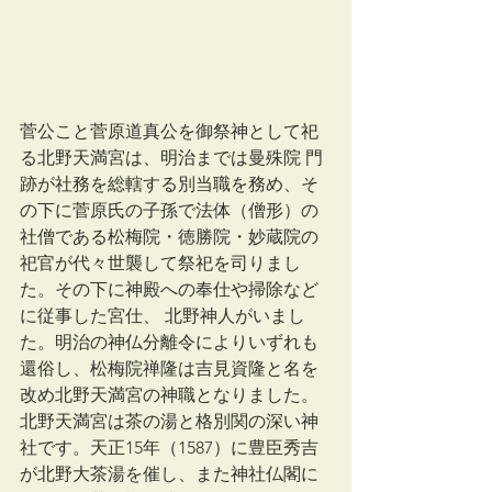
菅公こと菅原道真公を御祭神として祀
る北野天満宮は、明治までは曼殊院 門
跡が社務を総轄する別当職を務め、そ
の下に菅原氏の子孫で法体（僧形）の
社僧である松梅院・徳勝院・妙蔵院の
祀官が代々世襲して祭祀を司りまし
た。その下に神殿への奉仕や掃除など
に従事した宮仕、 北野神人がいまし
た。明治の神仏分離令によりいずれも
還俗し、松梅院禅隆は吉見資隆と名を
改め北野天満宮の神職となりました。
北野天満宮は茶の湯と格別関の深い神
社です。天正15年（1587）に豊臣秀吉
が北野大茶湯を催し、また神社仏閣に