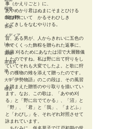
事（かえりごと）に、
植物
あやめかり君はぬまにそまとひける
我は野にいてゝかるそわひしき
自然科学
とてきしをなむやりける。
音楽
メディア
昔、ある男が、人からきれいに五色の
blog
糸でくくった飾粽を贈られた返事に、
菖蒲 刈るためにあなたは沼で大層難儀
芸能
したのですね。私は野に出て狩りをし
茶道具
ていてそれも大変でしたよ。と歌に狩
禅
りの獲物の雉を添えて贈ったのです。
　『伊勢物語』のこの段は、その風習
大学
を踏まえた贈答のやり取りを描いてい
稽古
ます。なお、この歌は、「あやめ刈
る」と「野に出でてかる」、「沼」と
「野」、「君」と「我」、「まどふ」
と「わびし」を、それぞれ対照させて
詠まれています。
　ちなみに、仮名草子で江戸初期の世