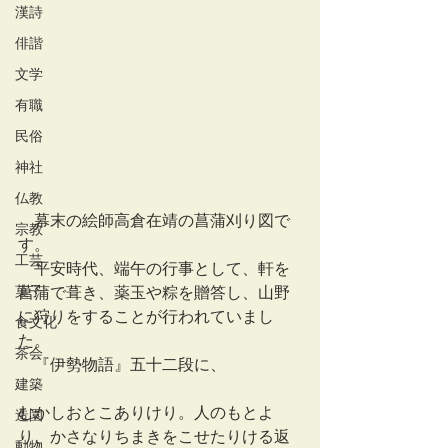
漢詩
俳諧
文学
有職
民俗
神社
仏教
　幕末の絵師高倉在靖の菖蒲刈り図で
宗教
す。
工芸
　平安時代、端午の行事として、軒を
菓子
菖蒲で葺き、薬玉や粽を贈答し、山野
に狩りをすることが行われていまし
食文化
た。
茶会
　『伊勢物語』五十二段に、
建築
むかしおとこありけり。人のもとよ
造園
り、かさなりちまきをこせたりける返
動物