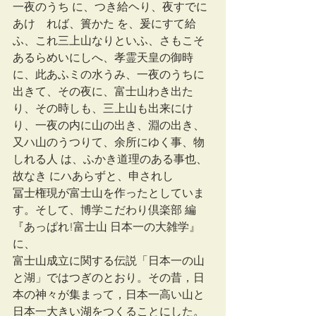
一夜のうち に、つき給ヘり、夜すでに
あけゝれば、簣かた を、爰にすて給
ふ、これ三上山なりといふ、さもこそ
あるらめいにしへ、孝霊天皇の御時
に、此あふミの水うみ、一夜のうちに
出きて、その夜に、富士山わき出た
り、その時しも、三上山も出来にけ
り、一夜の内に山の出き、淵の出き、
又ハ山のうつりて、余所にゆく事、物
しれる人 は、ふかき道理のある事也、
故なき にハあらずと、申されし
冨士権現が富士山を作ったとしていま
す。そして、博学こだわり倶楽部 編
『あっぱれ!富士山 日本一の大雑学』
に、
富士山成立に関する伝説「日本一の山
と湖」ではつぎのとおり。その昔，日
本の神々が集まって，日本一高い山と
日本一大きい湖をつくることにした。