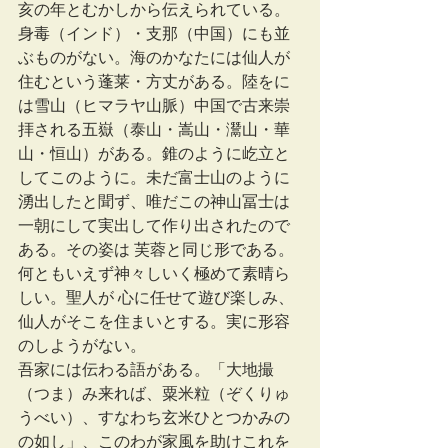
亥の年とむかしから伝えられている。
身毒（インド）・支那（中国）にも並
ぶものがない。海のかなたには仙人が
住むという蓬莱・方丈がある。陸をに
は雪山（ヒマラヤ山脈）中国で古来崇
拝される五嶽（泰山・嵩山・灊山・華
山・恒山）がある。錐のように屹立と
してこのように。未だ富士山のように
湧出したと聞ず、唯だこの神山冨士は
一朝にして実出して作り出されたので
ある。その姿は 芙蓉と同じ形である。
何ともいえず神々しいく極めて素晴ら
しい。聖人が 心に任せて遊び楽しみ、
仙人がそこを住まいとする。実に形容
のしようがない。
吾家には伝わる語がある。「大地撮
（つま）み来れば、粟米粒（ぞくりゅ
うべい）、すなわち玄米ひとつかみの
の如し」、このわが家風を助けこれを