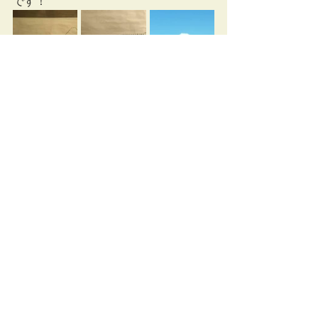
です！
歴史
卜深庵点描
仏教
すべて表示
最新記事