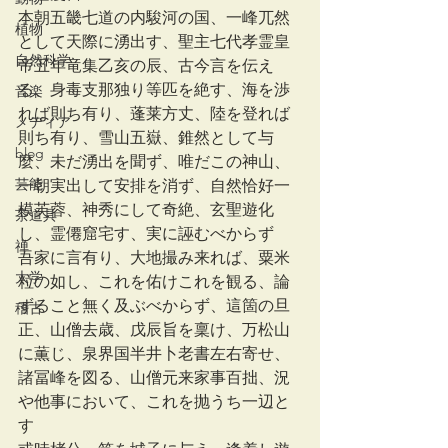
本朝五畿七道の内駿河の国、一峰兀然
植物
として天際に湧出す、聖主七代孝霊皇
自然科学
帝五年竜集乙亥の辰、古今言を伝え
る、身毒支那独り等匹を絶す、海を渉
音楽
れば則ち有り、蓬莱方丈、陸を登れば
メディア
則ち有り、雪山五嶽、錐然として与
blog
麼、未だ湧出を聞ず、唯だこの神山、
芸能
一朝実出して安排を消ず、自然恰好一
模芙蓉、神秀にして奇絶、玄聖遊化
茶道具
し、霊僊窟宅す、実に誣むべからず
禅
吾家に言有り、大地撮み来れば、粟米
大学
粒の如し、これを佑けこれを観る、論
ずること無く及ぶべからず、這箇の旦
稽古
正、山僧去歳、戊辰旨を稟け、万松山
に薫じ、泉界国半井卜老書左右寄せ、
諸冨峰を図る、山僧元来家事百拙、況
や他事において、これを抛うち一辺と
す