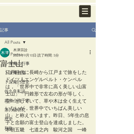
記事
All Posts
木津宗詮
All Posts
2023年9月10日
読了時間: 5分
富士山
卜深庵の行事
江戸時代に長崎から江戸まで旅をした
卜深庵点描
ドイツ人エンゲルベルト・ケンペル
卜深庵の歴史
は，「世界中で非常に高く美しい山富
佐久良私語
士山」「円錐形で左右の形が等しく、
武者小路千家
堂々としていて、草や木は全く生えて
いないが，世界中でいちばん美しい
茶の湯研究
山」と称えています。昨日、5年生の息
歴史
子と念願の富士登山を達成しました。
和歌
本朝五畿　七道之内　駿河之国　一峰