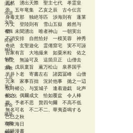
兀然　湧出天際　聖主七代　孝霊皇
漢詩
帝　五年竜集　乙亥之辰　古今伝言　
俳諧
身毒支那　独絶等匹　渉海則有　蓬莱
文学
方丈　登陸則有　雪山五嶽　錐然与
有職
麼　未聞湧出　唯者神山　一朝実出　
不消安排　自然恰好　一模芙蓉　神秀
民俗
奇絶　玄聖遊化　霊僊窟宅　実不可誣
神社
吾家有言　大地撮来　如粟米粒　佑之
仏教
観之　無論可及　這箇旦正　山僧去
歳　戊辰稟旨　薫万松山　泉界国乎　
宗教
半井卜老　寄書左右　諸図冨峰　山僧
工芸
元来　家事百拙　況於他事　抛之一辺
菓子
或時楮公、与笈城子　逢着遊戯　叱声
視之　偶爾成文　恰如覆盆　令人棒
食文化
腹　予者不思　贅四句爾　不高不低　
茶会
無名可名　不二不二、華夷斎鳴する
建築
己巳之秋
造園
僊東海日
破睡漫書
動物