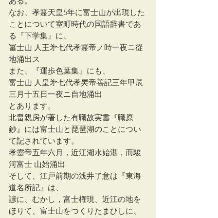
ある。
なお、孝霊天皇5年に富士山が出現した
ことについて室町時代の国語辞書であ
る『下学集』に、
冨士山 人王㐧七代孝霊帝ノ時一夜ニ從
地涌出ス 
また、『運歩色葉集』にも、
富士山 人皇㐧七代孝㚑帝善記三年甲辰
三月十五日一夜ニ自地涌出
とあります。
北畠親房が著した有職故実書『職原
鈔』には富士山と琵琶湖のことについ
て記されています。
孝靈帝五年六月，近江湖水始湛，而駿
河富士 山始涌出 
そして、江戸前期の浅井了意は『東海
道名所記』は、
諺に、むかし，富士権現、近江の地を
ほりて、富士山をつくりたまひしに、