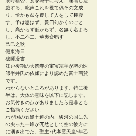
或時楮公、笈を城子に与え、逢着し遊
戯する、叱声これを視て偶その文成
り、恰かも盆を覆して人をして棒腹
す、予は思はず、贅四句かくのごと
し、高からず低からず、名無く名よろ
し、不二不二、華夷斎鳴す
己巳之秋
僊東海日
破睡漫書
江戸後期の大徳寺の宙宝宗宇が堺の医
師半井氏の依頼により認めた富士画賛
です。
わからないところがあります、特に後
半は。大体の意味を以下に記します。
お気付きの点がありましたら是非とも
ご指摘ください。
わが国の五畿七道の内、駿河の国に先
の尖った一峰が兀然として空の彼方に
に湧き出でた。聖主7代孝霊天皇5年乙