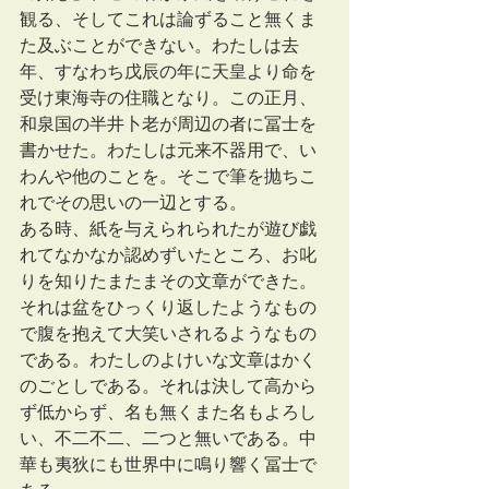
観る、そしてこれは論ずること無くま
た及ぶことができない。わたしは去
年、すなわち戊辰の年に天皇より命を
受け東海寺の住職となり。この正月、
和泉国の半井卜老が周辺の者に冨士を
書かせた。わたしは元来不器用で、い
わんや他のことを。そこで筆を抛ちこ
れでその思いの一辺とする。
ある時、紙を与えられられたが遊び戯
れてなかなか認めずいたところ、お叱
りを知りたまたまその文章ができた。
それは盆をひっくり返したようなもの
で腹を抱えて大笑いされるようなもの
である。わたしのよけいな文章はかく
のごとしである。それは決して高から
ず低からず、名も無くまた名もよろし
い、不二不二、二つと無いである。中
華も夷狄にも世界中に鳴り響く冨士で